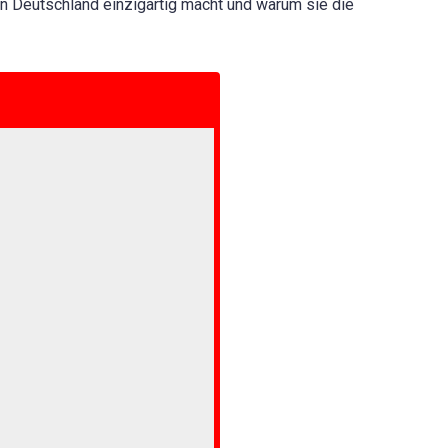
in Deutschland einzigartig macht und warum sie die