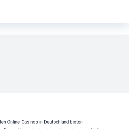
sten Online-Casinos in Deutschland bieten