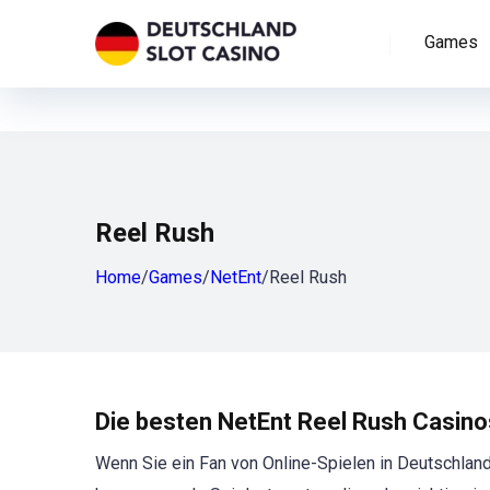
Games
Reel Rush
Home
/
Games
/
NetEnt
/
Reel Rush
Die besten NetEnt Reel Rush Casino
Wenn Sie ein Fan von Online-Spielen in Deutschland 