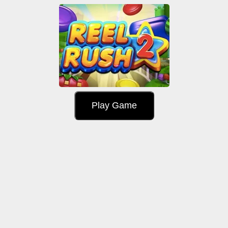
Play Game