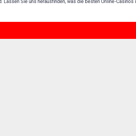
d. Lassen Sie uns herausfinden, was die besten Online-Casinos 