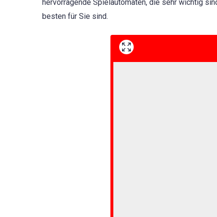
hervorragende Spielautomaten, die sehr wichtig sin
besten für Sie sind.