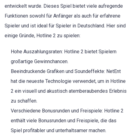
entwickelt wurde. Dieses Spiel bietet viele aufregende
Funktionen sowohl für Anfänger als auch für erfahrene
Spieler und ist ideal für Spieler in Deutschland. Hier sind
einige Gründe, Hotline 2 zu spielen:
Hohe Auszahlungsraten: Hotline 2 bietet Spielern
großartige Gewinnchancen.
Beeindruckende Grafiken und Soundeffekte: NetEnt
hat die neueste Technologie verwendet, um in Hotline
2 ein visuell und akustisch atemberaubendes Erlebnis
zu schaffen.
Verschiedene Bonusrunden und Freispiele: Hotline 2
enthält viele Bonusrunden und Freispiele, die das
Spiel profitabler und unterhaltsamer machen.