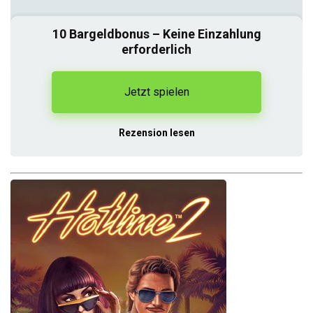
10 Bargeldbonus – Keine Einzahlung
erforderlich
Jetzt spielen
Rezension lesen