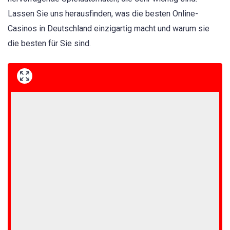
Lassen Sie uns herausfinden, was die besten Online-
Casinos in Deutschland einzigartig macht und warum sie
die besten für Sie sind.