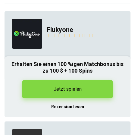
Flukyone
Erhalten Sie einen 100 %igen Matchbonus bis
zu 100 $ + 100 Spins
Jetzt spielen
Rezension lesen