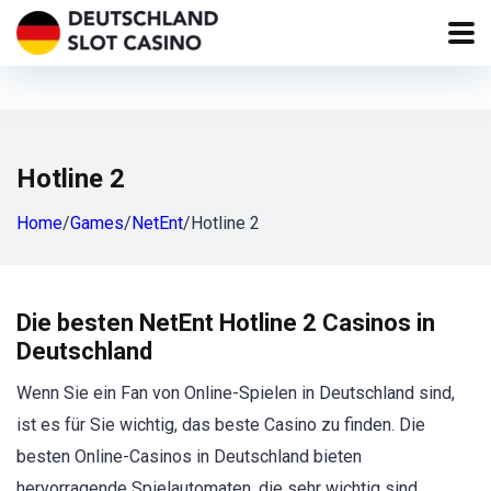
Hotline 2
Home
/
Games
/
NetEnt
/
Hotline 2
Die besten NetEnt Hotline 2 Casinos in
Deutschland
Wenn Sie ein Fan von Online-Spielen in Deutschland sind,
ist es für Sie wichtig, das beste Casino zu finden. Die
besten Online-Casinos in Deutschland bieten
hervorragende Spielautomaten, die sehr wichtig sind.