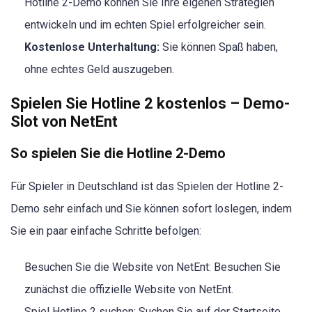
Hotline 2-Demo können Sie Ihre eigenen Strategien
entwickeln und im echten Spiel erfolgreicher sein.
Kostenlose Unterhaltung:
Sie können Spaß haben,
ohne echtes Geld auszugeben.
Spielen Sie Hotline 2 kostenlos – Demo-
Slot von NetEnt
So spielen Sie die Hotline 2-Demo
Für Spieler in Deutschland ist das Spielen der Hotline 2-
Demo sehr einfach und Sie können sofort loslegen, indem
Sie ein paar einfache Schritte befolgen:
Besuchen Sie die Website von NetEnt: Besuchen Sie
zunächst die offizielle Website von NetEnt.
Spiel Hotline 2 suchen: Suchen Sie auf der Startseite