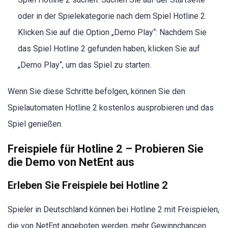
oder in der Spielekategorie nach dem Spiel Hotline 2.
Klicken Sie auf die Option „Demo Play“: Nachdem Sie
das Spiel Hotline 2 gefunden haben, klicken Sie auf
„Demo Play“, um das Spiel zu starten.
Wenn Sie diese Schritte befolgen, können Sie den
Spielautomaten Hotline 2 kostenlos ausprobieren und das
Spiel genießen.
Freispiele für Hotline 2 – Probieren Sie
die Demo von NetEnt aus
Erleben Sie Freispiele bei Hotline 2
Spieler in Deutschland können bei Hotline 2 mit Freispielen,
die von NetEnt angeboten werden, mehr Gewinnchancen