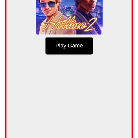
Play Game