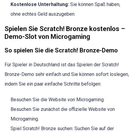
Kostenlose Unterhaltung:
Sie können Spaß haben,
ohne echtes Geld auszugeben.
Spielen Sie Scratch! Bronze kostenlos –
Demo-Slot von Microgaming
So spielen Sie die Scratch! Bronze-Demo
Für Spieler in Deutschland ist das Spielen der Scratch!
Bronze-Demo sehr einfach und Sie können sofort loslegen,
indem Sie ein paar einfache Schritte befolgen:
Besuchen Sie die Website von Microgaming:
Besuchen Sie zunächst die offizielle Website von
Microgaming.
Spiel Scratch! Bronze suchen: Suchen Sie auf der