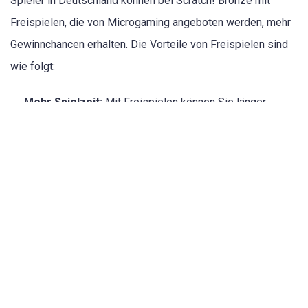
Spieler in Deutschland können bei Scratch! Bronze mit
Freispielen, die von Microgaming angeboten werden, mehr
Gewinnchancen erhalten. Die Vorteile von Freispielen sind
wie folgt:
Mehr Spielzeit:
Mit Freispielen können Sie länger
spielen und Ihre Gewinnchancen erhöhen.
Zusätzliche Gewinnchancen:
Mit Freispielen
können Sie zusätzliche Gewinne und große Preise
gewinnen.
Entdecken Sie Bonusspielfunktionen:
Mit
Freispielen können Sie verschiedene
Bonusfunktionen in Scratch! Bronze entdecken.
Erleben Sie Scratch! Bronze von
Microgaming – kostenlose Demo