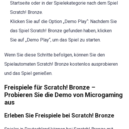
Startseite oder in der Spielekategorie nach dem Spiel
Scratch! Bronze.
Klicken Sie auf die Option „Demo Play“: Nachdem Sie
das Spiel Scratch! Bronze gefunden haben, klicken
Sie auf „Demo Play“, um das Spiel zu starten.
Wenn Sie diese Schritte befolgen, können Sie den
Spielautomaten Scratch! Bronze kostenlos ausprobieren
und das Spiel genießen.
Freispiele für Scratch! Bronze –
Probieren Sie die Demo von Microgaming
aus
Erleben Sie Freispiele bei Scratch! Bronze