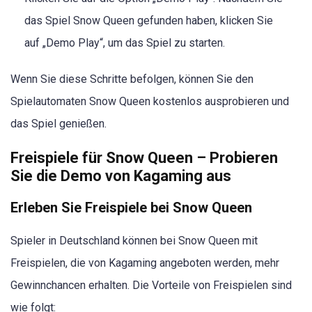
das Spiel Snow Queen gefunden haben, klicken Sie
auf „Demo Play“, um das Spiel zu starten.
Wenn Sie diese Schritte befolgen, können Sie den
Spielautomaten Snow Queen kostenlos ausprobieren und
das Spiel genießen.
Freispiele für Snow Queen – Probieren
Sie die Demo von Kagaming aus
Erleben Sie Freispiele bei Snow Queen
Spieler in Deutschland können bei Snow Queen mit
Freispielen, die von Kagaming angeboten werden, mehr
Gewinnchancen erhalten. Die Vorteile von Freispielen sind
wie folgt: