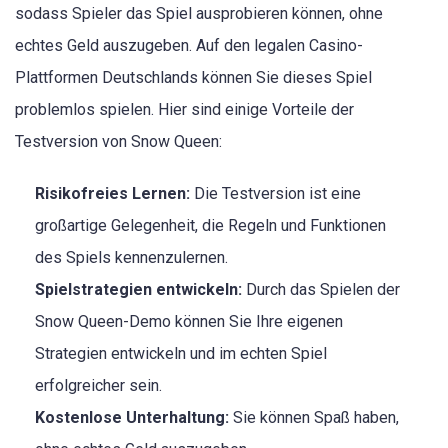
sodass Spieler das Spiel ausprobieren können, ohne
echtes Geld auszugeben. Auf den legalen Casino-
Plattformen Deutschlands können Sie dieses Spiel
problemlos spielen. Hier sind einige Vorteile der
Testversion von Snow Queen:
Risikofreies Lernen:
Die Testversion ist eine
großartige Gelegenheit, die Regeln und Funktionen
des Spiels kennenzulernen.
Spielstrategien entwickeln:
Durch das Spielen der
Snow Queen-Demo können Sie Ihre eigenen
Strategien entwickeln und im echten Spiel
erfolgreicher sein.
Kostenlose Unterhaltung:
Sie können Spaß haben,