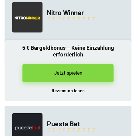
Nitro Winner
5 € Bargeldbonus – Keine Einzahlung
erforderlich
Jetzt spielen
Rezension lesen
Puesta Bet