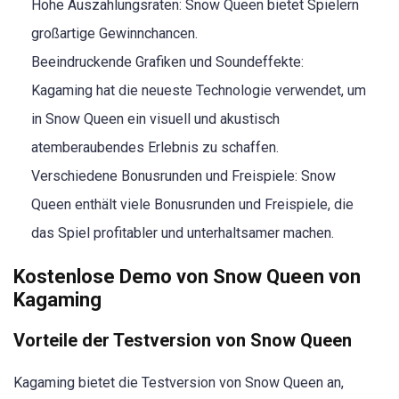
Hohe Auszahlungsraten: Snow Queen bietet Spielern
großartige Gewinnchancen.
Beeindruckende Grafiken und Soundeffekte:
Kagaming hat die neueste Technologie verwendet, um
in Snow Queen ein visuell und akustisch
atemberaubendes Erlebnis zu schaffen.
Verschiedene Bonusrunden und Freispiele: Snow
Queen enthält viele Bonusrunden und Freispiele, die
das Spiel profitabler und unterhaltsamer machen.
Kostenlose Demo von Snow Queen von
Kagaming
Vorteile der Testversion von Snow Queen
Kagaming bietet die Testversion von Snow Queen an,