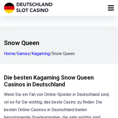
Snow Queen
Home
/
Games
/
Kagaming
/
Snow Queen
Die besten Kagaming Snow Queen
Casinos in Deutschland
Wenn Sie ein Fan von Online-Spielen in Deutschland sind,
ist es für Sie wichtig, das beste Casino zu finden. Die
besten Online-Casinos in Deutschland bieten
hervorragende Spielautomaten, die sehr wichtig sind.