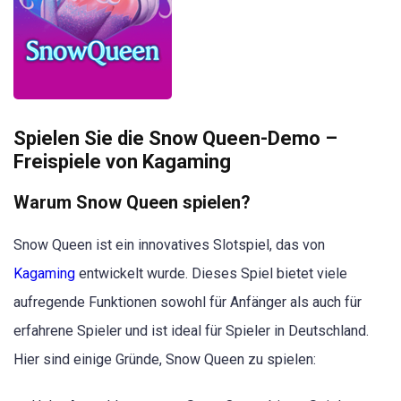
Spielen Sie die Snow Queen-Demo –
Freispiele von Kagaming
Warum Snow Queen spielen?
Snow Queen ist ein innovatives Slotspiel, das von
Kagaming
entwickelt wurde. Dieses Spiel bietet viele
aufregende Funktionen sowohl für Anfänger als auch für
erfahrene Spieler und ist ideal für Spieler in Deutschland.
Hier sind einige Gründe, Snow Queen zu spielen: