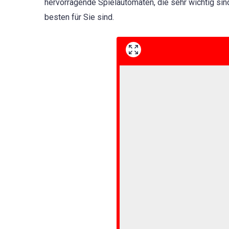
hervorragende Spielautomaten, die sehr wichtig sin
besten für Sie sind.