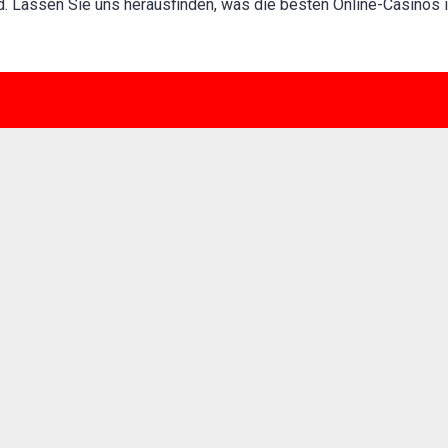
d. Lassen Sie uns herausfinden, was die besten Online-Casinos 