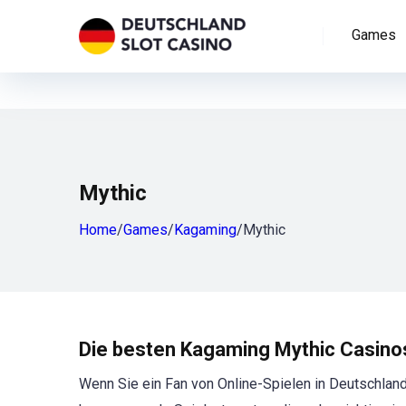
Games
Mythic
Home
/
Games
/
Kagaming
/
Mythic
Die besten Kagaming Mythic Casinos
Wenn Sie ein Fan von Online-Spielen in Deutschland 