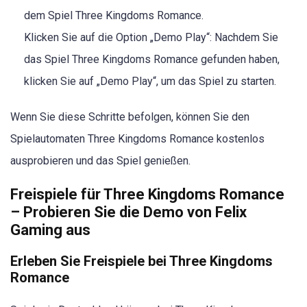
dem Spiel Three Kingdoms Romance.
Klicken Sie auf die Option „Demo Play“: Nachdem Sie
das Spiel Three Kingdoms Romance gefunden haben,
klicken Sie auf „Demo Play“, um das Spiel zu starten.
Wenn Sie diese Schritte befolgen, können Sie den
Spielautomaten Three Kingdoms Romance kostenlos
ausprobieren und das Spiel genießen.
Freispiele für Three Kingdoms Romance
– Probieren Sie die Demo von Felix
Gaming aus
Erleben Sie Freispiele bei Three Kingdoms
Romance