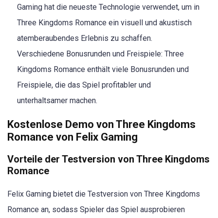
Gaming hat die neueste Technologie verwendet, um in
Three Kingdoms Romance ein visuell und akustisch
atemberaubendes Erlebnis zu schaffen.
Verschiedene Bonusrunden und Freispiele: Three
Kingdoms Romance enthält viele Bonusrunden und
Freispiele, die das Spiel profitabler und
unterhaltsamer machen.
Kostenlose Demo von Three Kingdoms
Romance von Felix Gaming
Vorteile der Testversion von Three Kingdoms
Romance
Felix Gaming bietet die Testversion von Three Kingdoms
Romance an, sodass Spieler das Spiel ausprobieren