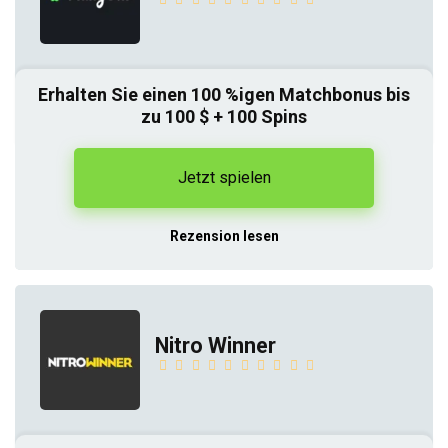
Erhalten Sie einen 100 %igen Matchbonus bis
zu 100 $ + 100 Spins
Jetzt spielen
Rezension lesen
Nitro Winner