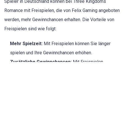
Spieler in Deutschland können bei Three Kingdoms
Romance mit Freispielen, die von Felix Gaming angeboten
werden, mehr Gewinnchancen erhalten. Die Vorteile von
Freispielen sind wie folgt:
Mehr Spielzeit:
Mit Freispielen können Sie länger
spielen und Ihre Gewinnchancen erhöhen.
Zusätzliche Gewinnchancen:
Mit Freispielen
können Sie zusätzliche Gewinne und große Preise
gewinnen.
Entdecken Sie Bonusspielfunktionen:
Mit
Freispielen können Sie verschiedene
Bonusfunktionen in Three Kingdoms Romance
entdecken.