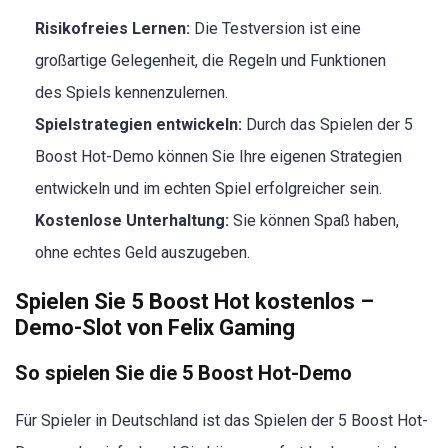
Risikofreies Lernen:
Die Testversion ist eine
großartige Gelegenheit, die Regeln und Funktionen
des Spiels kennenzulernen.
Spielstrategien entwickeln:
Durch das Spielen der 5
Boost Hot-Demo können Sie Ihre eigenen Strategien
entwickeln und im echten Spiel erfolgreicher sein.
Kostenlose Unterhaltung:
Sie können Spaß haben,
ohne echtes Geld auszugeben.
Spielen Sie 5 Boost Hot kostenlos –
Demo-Slot von Felix Gaming
So spielen Sie die 5 Boost Hot-Demo
Für Spieler in Deutschland ist das Spielen der 5 Boost Hot-