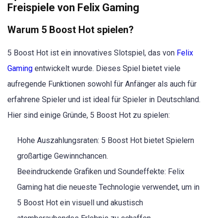
Freispiele von Felix Gaming
Warum 5 Boost Hot spielen?
5 Boost Hot ist ein innovatives Slotspiel, das von
Felix
Gaming
entwickelt wurde. Dieses Spiel bietet viele
aufregende Funktionen sowohl für Anfänger als auch für
erfahrene Spieler und ist ideal für Spieler in Deutschland.
Hier sind einige Gründe, 5 Boost Hot zu spielen:
Hohe Auszahlungsraten: 5 Boost Hot bietet Spielern
großartige Gewinnchancen.
Beeindruckende Grafiken und Soundeffekte: Felix
Gaming hat die neueste Technologie verwendet, um in
5 Boost Hot ein visuell und akustisch