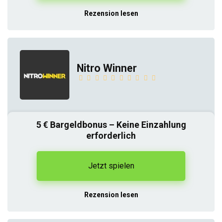
Rezension lesen
Nitro Winner
5 € Bargeldbonus – Keine Einzahlung
erforderlich
Jetzt spielen
Rezension lesen