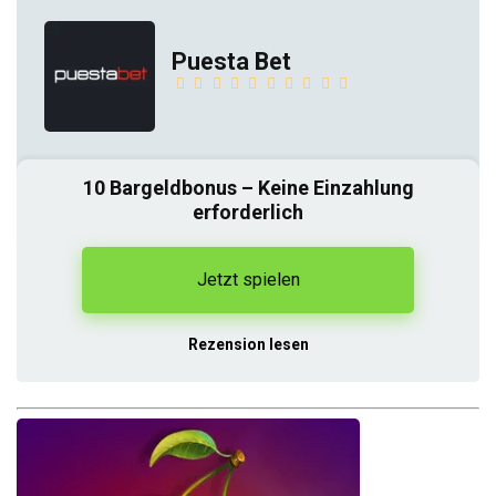
Puesta Bet
10 Bargeldbonus – Keine Einzahlung
erforderlich
Jetzt spielen
Rezension lesen