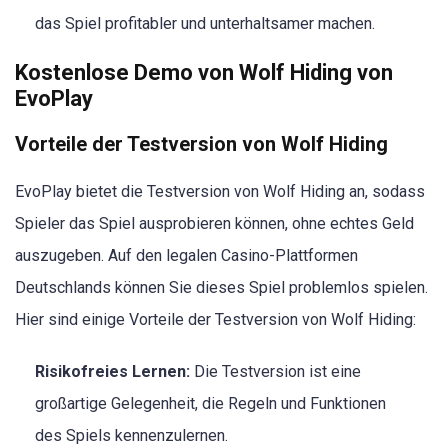
das Spiel profitabler und unterhaltsamer machen.
Kostenlose Demo von Wolf Hiding von
EvoPlay
Vorteile der Testversion von Wolf Hiding
EvoPlay bietet die Testversion von Wolf Hiding an, sodass
Spieler das Spiel ausprobieren können, ohne echtes Geld
auszugeben. Auf den legalen Casino-Plattformen
Deutschlands können Sie dieses Spiel problemlos spielen.
Hier sind einige Vorteile der Testversion von Wolf Hiding:
Risikofreies Lernen:
Die Testversion ist eine
großartige Gelegenheit, die Regeln und Funktionen
des Spiels kennenzulernen.