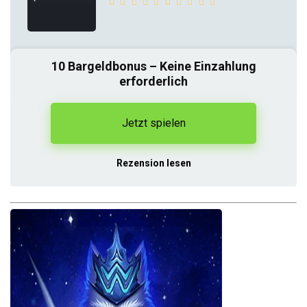
10 Bargeldbonus – Keine Einzahlung
erforderlich
Jetzt spielen
Rezension lesen