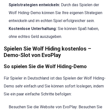
Spielstrategien entwickeln:
Durch das Spielen der
Wolf Hiding-Demo können Sie Ihre eigenen Strategien
entwickeln und im echten Spiel erfolgreicher sein.
Kostenlose Unterhaltung:
Sie können Spaß haben,
ohne echtes Geld auszugeben.
Spielen Sie Wolf Hiding kostenlos –
Demo-Slot von EvoPlay
So spielen Sie die Wolf Hiding-Demo
Für Spieler in Deutschland ist das Spielen der Wolf Hiding-
Demo sehr einfach und Sie können sofort loslegen, indem
Sie ein paar einfache Schritte befolgen:
Besuchen Sie die Website von EvoPlay: Besuchen Sie