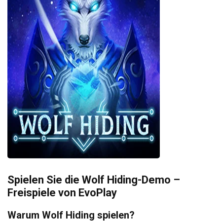
Spielen Sie die Wolf Hiding-Demo –
Freispiele von EvoPlay
Warum Wolf Hiding spielen?