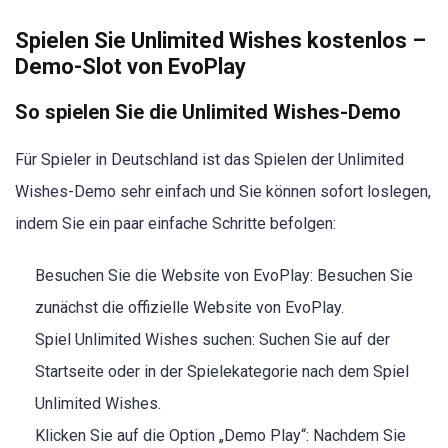
Spielen Sie Unlimited Wishes kostenlos –
Demo-Slot von EvoPlay
So spielen Sie die Unlimited Wishes-Demo
Für Spieler in Deutschland ist das Spielen der Unlimited
Wishes-Demo sehr einfach und Sie können sofort loslegen,
indem Sie ein paar einfache Schritte befolgen:
Besuchen Sie die Website von EvoPlay: Besuchen Sie
zunächst die offizielle Website von EvoPlay.
Spiel Unlimited Wishes suchen: Suchen Sie auf der
Startseite oder in der Spielekategorie nach dem Spiel
Unlimited Wishes.
Klicken Sie auf die Option „Demo Play“: Nachdem Sie