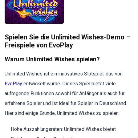
Spielen Sie die Unlimited Wishes-Demo –
Freispiele von EvoPlay
Warum Unlimited Wishes spielen?
Unlimited Wishes ist ein innovatives Slotspiel, das von
EvoPlay
entwickelt wurde. Dieses Spiel bietet viele
aufregende Funktionen sowohl für Anfänger als auch für
erfahrene Spieler und ist ideal für Spieler in Deutschland.
Hier sind einige Gründe, Unlimited Wishes zu spielen:
Hohe Auszahlungsraten: Unlimited Wishes bietet