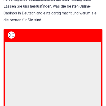
Lassen Sie uns herausfinden, was die besten Online-
Casinos in Deutschland einzigartig macht und warum sie
die besten für Sie sind.