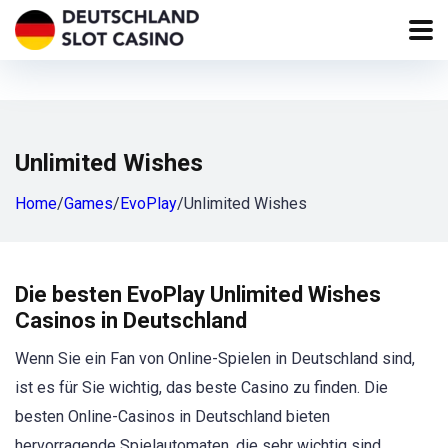
Unlimited Wishes
Home
/
Games
/
EvoPlay
/
Unlimited Wishes
Die besten EvoPlay Unlimited Wishes
Casinos in Deutschland
Wenn Sie ein Fan von Online-Spielen in Deutschland sind,
ist es für Sie wichtig, das beste Casino zu finden. Die
besten Online-Casinos in Deutschland bieten
hervorragende Spielautomaten, die sehr wichtig sind.