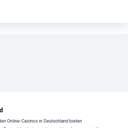
d
sten Online-Casinos in Deutschland bieten