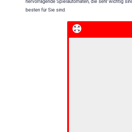
hervorragende Spielautomaten, die sehr wichtig sin
besten für Sie sind.