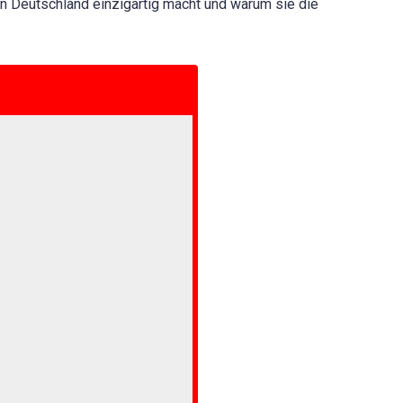
in Deutschland einzigartig macht und warum sie die