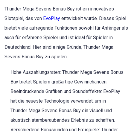
Thunder Mega Sevens Bonus Buy ist ein innovatives
Slotspiel, das von
EvoPlay
entwickelt wurde. Dieses Spiel
bietet viele aufregende Funktionen sowohl für Anfänger als
auch für erfahrene Spieler und ist ideal für Spieler in
Deutschland. Hier sind einige Gründe, Thunder Mega
Sevens Bonus Buy zu spielen:
Hohe Auszahlungsraten: Thunder Mega Sevens Bonus
Buy bietet Spielern großartige Gewinnchancen.
Beeindruckende Grafiken und Soundeffekte: EvoPlay
hat die neueste Technologie verwendet, um in
Thunder Mega Sevens Bonus Buy ein visuell und
akustisch atemberaubendes Erlebnis zu schaffen.
Verschiedene Bonusrunden und Freispiele: Thunder