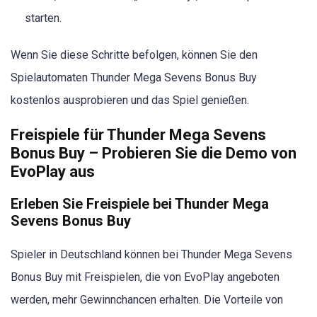
starten.
Wenn Sie diese Schritte befolgen, können Sie den
Spielautomaten Thunder Mega Sevens Bonus Buy
kostenlos ausprobieren und das Spiel genießen.
Freispiele für Thunder Mega Sevens
Bonus Buy – Probieren Sie die Demo von
EvoPlay aus
Erleben Sie Freispiele bei Thunder Mega
Sevens Bonus Buy
Spieler in Deutschland können bei Thunder Mega Sevens
Bonus Buy mit Freispielen, die von EvoPlay angeboten
werden, mehr Gewinnchancen erhalten. Die Vorteile von