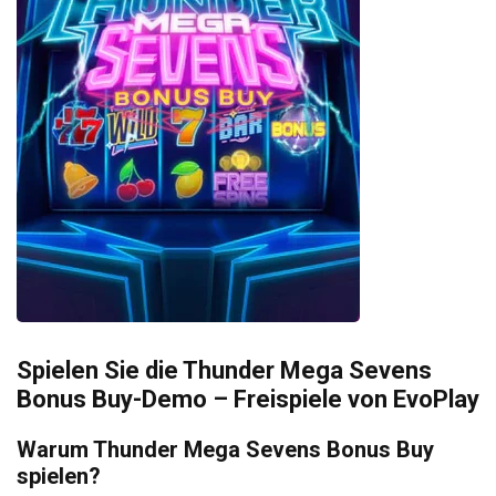
Spielen Sie die Thunder Mega Sevens
Bonus Buy-Demo – Freispiele von EvoPlay
Warum Thunder Mega Sevens Bonus Buy
spielen?