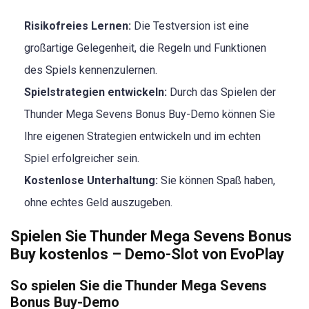
Risikofreies Lernen:
Die Testversion ist eine
großartige Gelegenheit, die Regeln und Funktionen
des Spiels kennenzulernen.
Spielstrategien entwickeln:
Durch das Spielen der
Thunder Mega Sevens Bonus Buy-Demo können Sie
Ihre eigenen Strategien entwickeln und im echten
Spiel erfolgreicher sein.
Kostenlose Unterhaltung:
Sie können Spaß haben,
ohne echtes Geld auszugeben.
Spielen Sie Thunder Mega Sevens Bonus
Buy kostenlos – Demo-Slot von EvoPlay
So spielen Sie die Thunder Mega Sevens
Bonus Buy-Demo