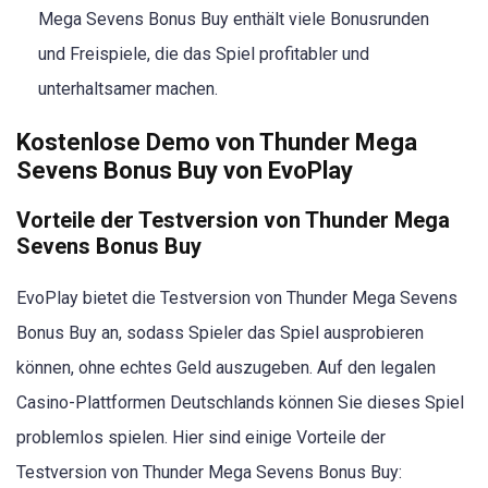
Mega Sevens Bonus Buy enthält viele Bonusrunden
und Freispiele, die das Spiel profitabler und
unterhaltsamer machen.
Kostenlose Demo von Thunder Mega
Sevens Bonus Buy von EvoPlay
Vorteile der Testversion von Thunder Mega
Sevens Bonus Buy
EvoPlay bietet die Testversion von Thunder Mega Sevens
Bonus Buy an, sodass Spieler das Spiel ausprobieren
können, ohne echtes Geld auszugeben. Auf den legalen
Casino-Plattformen Deutschlands können Sie dieses Spiel
problemlos spielen. Hier sind einige Vorteile der
Testversion von Thunder Mega Sevens Bonus Buy: