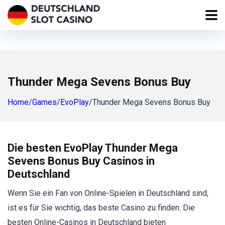
Thunder Mega Sevens Bonus Buy
Home
/
Games
/
EvoPlay
/
Thunder Mega Sevens Bonus Buy
Die besten EvoPlay Thunder Mega
Sevens Bonus Buy Casinos in
Deutschland
Wenn Sie ein Fan von Online-Spielen in Deutschland sind,
ist es für Sie wichtig, das beste Casino zu finden. Die
besten Online-Casinos in Deutschland bieten