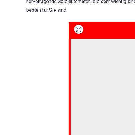
hervorragende Spielautomaten, die sehr wichtig sin
besten für Sie sind.