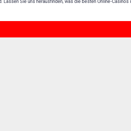
d. Lassen Sie uns herausfinden, was die besten Online-Casinos 