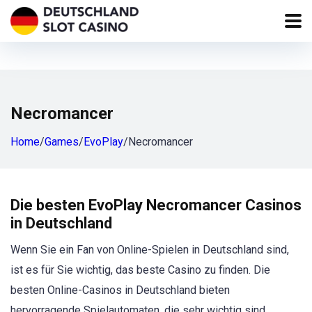
Necromancer
Home
/
Games
/
EvoPlay
/
Necromancer
Die besten EvoPlay Necromancer Casinos
in Deutschland
Wenn Sie ein Fan von Online-Spielen in Deutschland sind,
ist es für Sie wichtig, das beste Casino zu finden. Die
besten Online-Casinos in Deutschland bieten
hervorragende Spielautomaten, die sehr wichtig sind.