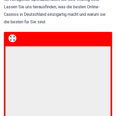
Lassen Sie uns herausfinden, was die besten Online-
Casinos in Deutschland einzigartig macht und warum sie
die besten für Sie sind.