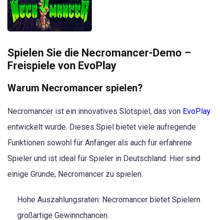
Spielen Sie die Necromancer-Demo –
Freispiele von EvoPlay
Warum Necromancer spielen?
Necromancer ist ein innovatives Slotspiel, das von
EvoPlay
entwickelt wurde. Dieses Spiel bietet viele aufregende
Funktionen sowohl für Anfänger als auch für erfahrene
Spieler und ist ideal für Spieler in Deutschland. Hier sind
einige Gründe, Necromancer zu spielen:
Hohe Auszahlungsraten: Necromancer bietet Spielern
großartige Gewinnchancen.