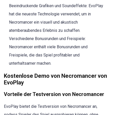
Beeindruckende Grafiken und Soundeffekte: EvoPlay
hat die neueste Technologie verwendet, um in
Necromancer ein visuell und akustisch
atemberaubendes Erlebnis zu schaffen.
Verschiedene Bonusrunden und Freispiele:
Necromancer enthält viele Bonusrunden und
Freispiele, die das Spiel profitabler und
unterhaltsamer machen.
Kostenlose Demo von Necromancer von
EvoPlay
Vorteile der Testversion von Necromancer
EvoPlay bietet die Testversion von Necromancer an,
sodass Spieler das Spiel ausprobieren können, ohne