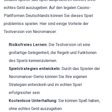
echtes Geld auszugeben. Auf den legalen Casino-
Plattformen Deutschlands können Sie dieses Spiel
problemlos spielen. Hier sind einige Vorteile der
Testversion von Necromancer:
Risikofreies Lernen:
Die Testversion ist eine
großartige Gelegenheit, die Regeln und Funktionen
des Spiels kennenzulernen.
Spielstrategien entwickeln:
Durch das Spielen der
Necromancer-Demo können Sie Ihre eigenen
Strategien entwickeln und im echten Spiel
erfolgreicher sein.
Kostenlose Unterhaltung:
Sie können Spaß haben,
ohne echtes Geld auszugeben.