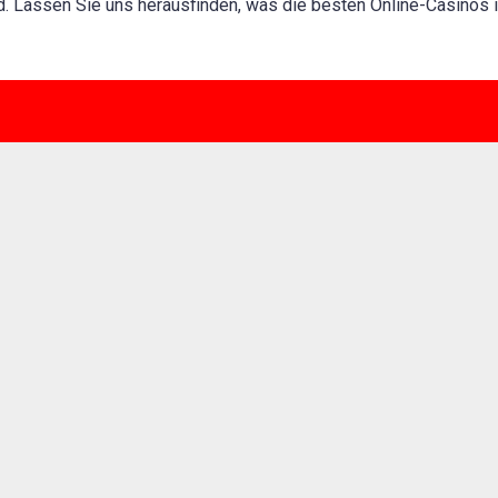
d. Lassen Sie uns herausfinden, was die besten Online-Casinos 