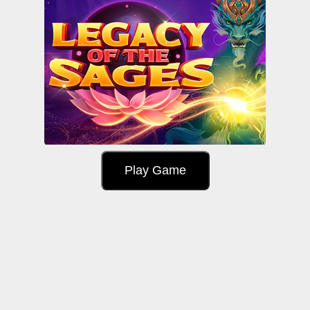
Play Game