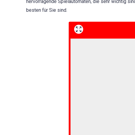
hervorragende Spielautomaten, die sehr wichtig sin
besten für Sie sind.