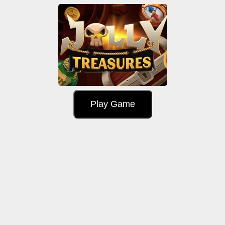
Play Game