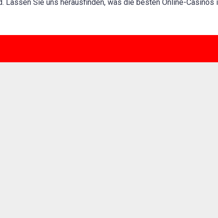
d. Lassen Sie uns herausfinden, was die besten Online-Casinos 