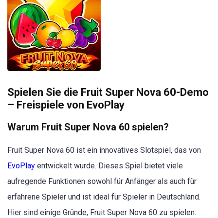
Spielen Sie die Fruit Super Nova 60-Demo
– Freispiele von EvoPlay
Warum Fruit Super Nova 60 spielen?
Fruit Super Nova 60 ist ein innovatives Slotspiel, das von
EvoPlay
entwickelt wurde. Dieses Spiel bietet viele
aufregende Funktionen sowohl für Anfänger als auch für
erfahrene Spieler und ist ideal für Spieler in Deutschland.
Hier sind einige Gründe, Fruit Super Nova 60 zu spielen: