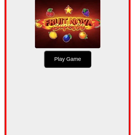
Play Game