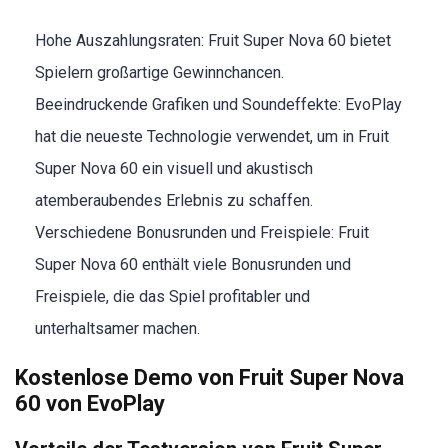
Hohe Auszahlungsraten: Fruit Super Nova 60 bietet
Spielern großartige Gewinnchancen.
Beeindruckende Grafiken und Soundeffekte: EvoPlay
hat die neueste Technologie verwendet, um in Fruit
Super Nova 60 ein visuell und akustisch
atemberaubendes Erlebnis zu schaffen.
Verschiedene Bonusrunden und Freispiele: Fruit
Super Nova 60 enthält viele Bonusrunden und
Freispiele, die das Spiel profitabler und
unterhaltsamer machen.
Kostenlose Demo von Fruit Super Nova
60 von EvoPlay