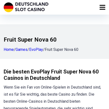
Fruit Super Nova 60
Home
/
Games
/
EvoPlay
/
Fruit Super Nova 60
Die besten EvoPlay Fruit Super Nova 60
Casinos in Deutschland
Wenn Sie ein Fan von Online-Spielen in Deutschland sind,
ist es für Sie wichtig, das beste Casino zu finden. Die
besten Online-Casinos in Deutschland bieten
hervorragende Spielautomaten, die sehr wichtig sind.