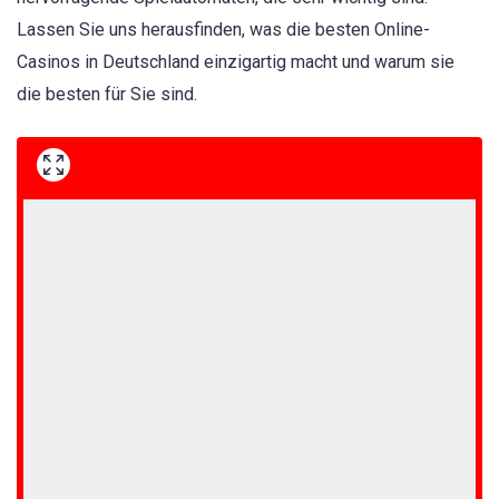
Lassen Sie uns herausfinden, was die besten Online-
Casinos in Deutschland einzigartig macht und warum sie
die besten für Sie sind.