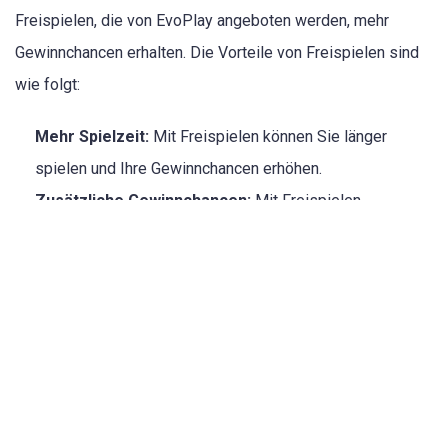
Freispielen, die von EvoPlay angeboten werden, mehr
Gewinnchancen erhalten. Die Vorteile von Freispielen sind
wie folgt:
Mehr Spielzeit:
Mit Freispielen können Sie länger
spielen und Ihre Gewinnchancen erhöhen.
Zusätzliche Gewinnchancen:
Mit Freispielen
können Sie zusätzliche Gewinne und große Preise
gewinnen.
Entdecken Sie Bonusspielfunktionen:
Mit
Freispielen können Sie verschiedene
Bonusfunktionen in Fruit Super Nova 60 entdecken.
Erleben Sie Fruit Super Nova 60 von
EvoPlay – kostenlose Demo