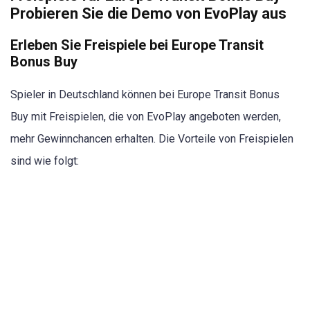
Probieren Sie die Demo von EvoPlay aus
Erleben Sie Freispiele bei Europe Transit
Bonus Buy
Spieler in Deutschland können bei Europe Transit Bonus
Buy mit Freispielen, die von EvoPlay angeboten werden,
mehr Gewinnchancen erhalten. Die Vorteile von Freispielen
sind wie folgt:
Mehr Spielzeit:
Mit Freispielen können Sie länger
spielen und Ihre Gewinnchancen erhöhen.
Zusätzliche Gewinnchancen:
Mit Freispielen
können Sie zusätzliche Gewinne und große Preise
gewinnen.
Entdecken Sie Bonusspielfunktionen:
Mit