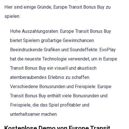
Hier sind einige Gründe, Europe Transit Bonus Buy zu
spielen:
Hohe Auszahlungsraten: Europe Transit Bonus Buy
bietet Spielern großartige Gewinnchancen.
Beeindruckende Grafiken und Soundeffekte: EvoPlay
hat die neueste Technologie verwendet, um in Europe
Transit Bonus Buy ein visuell und akustisch
atemberaubendes Erlebnis zu schaffen.
Verschiedene Bonusrunden und Freispiele: Europe
Transit Bonus Buy enthält viele Bonusrunden und
Freispiele, die das Spiel profitabler und
unterhaltsamer machen.
Kostenlose Demo von Europe Transit