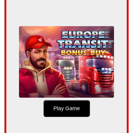
Play Game