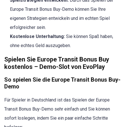
Spielstrategien entwickeln:
Durch das Spielen der
Europe Transit Bonus Buy-Demo können Sie Ihre
eigenen Strategien entwickeln und im echten Spiel
erfolgreicher sein.
Kostenlose Unterhaltung:
Sie können Spaß haben,
ohne echtes Geld auszugeben.
Spielen Sie Europe Transit Bonus Buy
kostenlos – Demo-Slot von EvoPlay
So spielen Sie die Europe Transit Bonus Buy-
Demo
Für Spieler in Deutschland ist das Spielen der Europe
Transit Bonus Buy-Demo sehr einfach und Sie können
sofort loslegen, indem Sie ein paar einfache Schritte