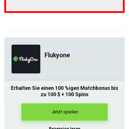
Flukyone
Erhalten Sie einen 100 %igen Matchbonus bis
zu 100 $ + 100 Spins
Jetzt spielen
Rezension lesen