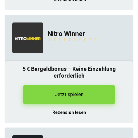
Nitro Winner
5 € Bargeldbonus – Keine Einzahlung
erforderlich
Jetzt spielen
Rezension lesen