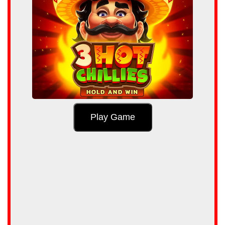
Play Game