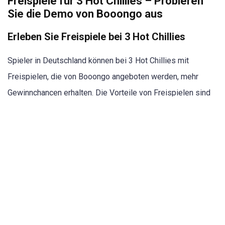
Freispiele für 3 Hot Chillies – Probieren
Sie die Demo von Booongo aus
Erleben Sie Freispiele bei 3 Hot Chillies
Spieler in Deutschland können bei 3 Hot Chillies mit
Freispielen, die von Booongo angeboten werden, mehr
Gewinnchancen erhalten. Die Vorteile von Freispielen sind
wie folgt:
Mehr Spielzeit:
Mit Freispielen können Sie länger
spielen und Ihre Gewinnchancen erhöhen.
Zusätzliche Gewinnchancen:
Mit Freispielen
können Sie zusätzliche Gewinne und große Preise
gewinnen.
Entdecken Sie Bonusspielfunktionen:
Mit