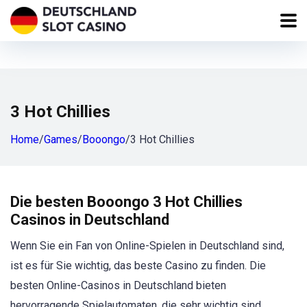
3 Hot Chillies
Home
/
Games
/
Booongo
/
3 Hot Chillies
Die besten Booongo 3 Hot Chillies
Casinos in Deutschland
Wenn Sie ein Fan von Online-Spielen in Deutschland sind,
ist es für Sie wichtig, das beste Casino zu finden. Die
besten Online-Casinos in Deutschland bieten
hervorragende Spielautomaten, die sehr wichtig sind.