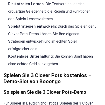
Risikofreies Lernen:
Die Testversion ist eine
großartige Gelegenheit, die Regeln und Funktionen
des Spiels kennenzulernen.
Spielstrategien entwickeln:
Durch das Spielen der 3
Clover Pots-Demo können Sie Ihre eigenen
Strategien entwickeln und im echten Spiel
erfolgreicher sein.
Kostenlose Unterhaltung:
Sie können Spaß haben,
ohne echtes Geld auszugeben.
Spielen Sie 3 Clover Pots kostenlos –
Demo-Slot von Booongo
So spielen Sie die 3 Clover Pots-Demo
Für Spieler in Deutschland ist das Spielen der 3 Clover