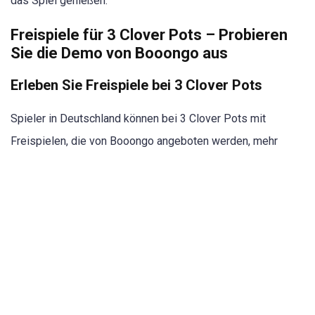
das Spiel genießen.
Freispiele für 3 Clover Pots – Probieren
Sie die Demo von Booongo aus
Erleben Sie Freispiele bei 3 Clover Pots
Spieler in Deutschland können bei 3 Clover Pots mit
Freispielen, die von Booongo angeboten werden, mehr
Gewinnchancen erhalten. Die Vorteile von Freispielen sind
wie folgt:
Mehr Spielzeit:
Mit Freispielen können Sie länger
spielen und Ihre Gewinnchancen erhöhen.
Zusätzliche Gewinnchancen:
Mit Freispielen
können Sie zusätzliche Gewinne und große Preise
gewinnen.