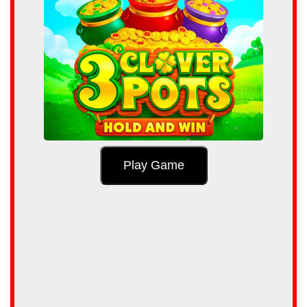
Play Game