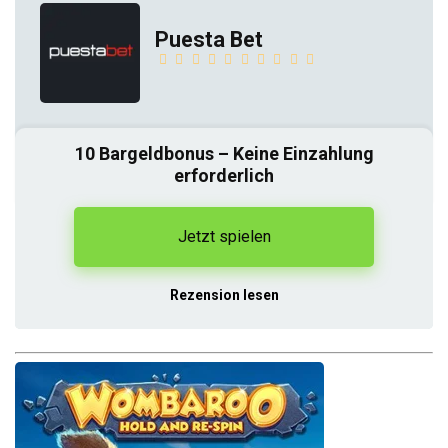
Puesta Bet
10 Bargeldbonus – Keine Einzahlung
erforderlich
Jetzt spielen
Rezension lesen