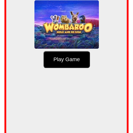
Play Game