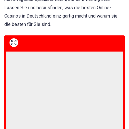
Lassen Sie uns herausfinden, was die besten Online-
Casinos in Deutschland einzigartig macht und warum sie
die besten für Sie sind.