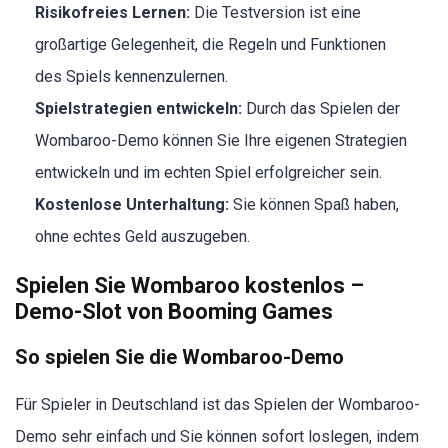
Risikofreies Lernen:
Die Testversion ist eine
großartige Gelegenheit, die Regeln und Funktionen
des Spiels kennenzulernen.
Spielstrategien entwickeln:
Durch das Spielen der
Wombaroo-Demo können Sie Ihre eigenen Strategien
entwickeln und im echten Spiel erfolgreicher sein.
Kostenlose Unterhaltung:
Sie können Spaß haben,
ohne echtes Geld auszugeben.
Spielen Sie Wombaroo kostenlos –
Demo-Slot von Booming Games
So spielen Sie die Wombaroo-Demo
Für Spieler in Deutschland ist das Spielen der Wombaroo-
Demo sehr einfach und Sie können sofort loslegen, indem