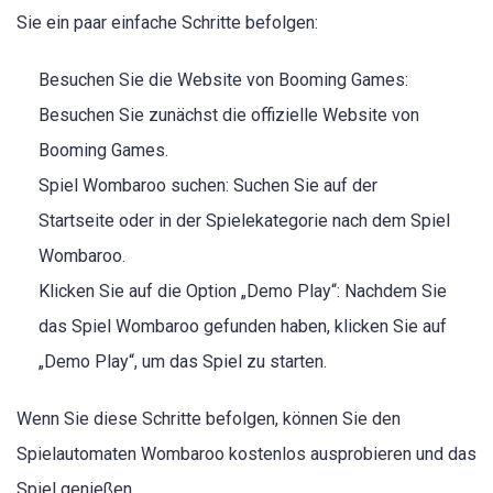
Sie ein paar einfache Schritte befolgen:
Besuchen Sie die Website von Booming Games:
Besuchen Sie zunächst die offizielle Website von
Booming Games.
Spiel Wombaroo suchen: Suchen Sie auf der
Startseite oder in der Spielekategorie nach dem Spiel
Wombaroo.
Klicken Sie auf die Option „Demo Play“: Nachdem Sie
das Spiel Wombaroo gefunden haben, klicken Sie auf
„Demo Play“, um das Spiel zu starten.
Wenn Sie diese Schritte befolgen, können Sie den
Spielautomaten Wombaroo kostenlos ausprobieren und das
Spiel genießen.