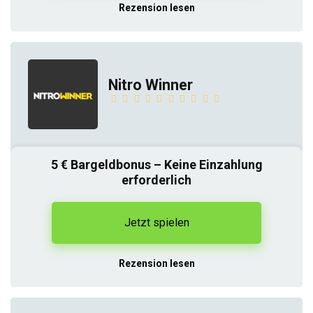
Rezension lesen
Nitro Winner
5 € Bargeldbonus – Keine Einzahlung
erforderlich
Jetzt spielen
Rezension lesen