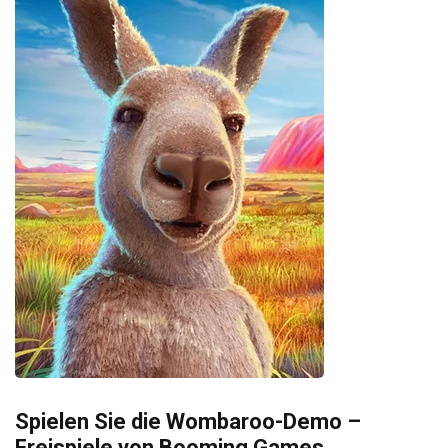
Spielen Sie die Wombaroo-Demo –
Freispiele von Booming Games