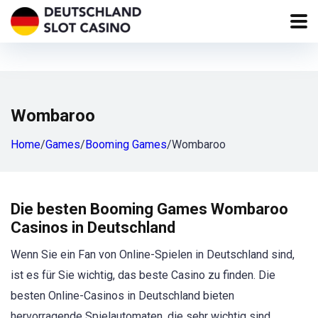
Wombaroo
Home
/
Games
/
Booming Games
/
Wombaroo
Die besten Booming Games Wombaroo
Casinos in Deutschland
Wenn Sie ein Fan von Online-Spielen in Deutschland sind,
ist es für Sie wichtig, das beste Casino zu finden. Die
besten Online-Casinos in Deutschland bieten
hervorragende Spielautomaten, die sehr wichtig sind.