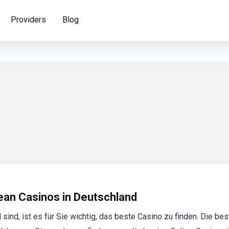
Providers
Blog
an Casinos in Deutschland
sind, ist es für Sie wichtig, das beste Casino zu finden. Die be