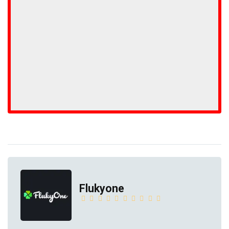
Flukyone