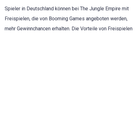
Spieler in Deutschland können bei The Jungle Empire mit
Freispielen, die von Booming Games angeboten werden,
mehr Gewinnchancen erhalten. Die Vorteile von Freispielen
sind wie folgt:
Mehr Spielzeit:
Mit Freispielen können Sie länger
spielen und Ihre Gewinnchancen erhöhen.
Zusätzliche Gewinnchancen:
Mit Freispielen
können Sie zusätzliche Gewinne und große Preise
gewinnen.
Entdecken Sie Bonusspielfunktionen:
Mit
Freispielen können Sie verschiedene
Bonusfunktionen in The Jungle Empire entdecken.