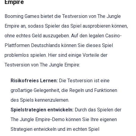
Empire
Booming Games bietet die Testversion von The Jungle
Empire an, sodass Spieler das Spiel ausprobieren können,
ohne echtes Geld auszugeben. Auf den legalen Casino-
Plattformen Deutschlands können Sie dieses Spiel
problemlos spielen. Hier sind einige Vorteile der
Testversion von The Jungle Empire:
Risikofreies Lernen:
Die Testversion ist eine
großartige Gelegenheit, die Regeln und Funktionen
des Spiels kennenzulernen.
Spielstrategien entwickeln:
Durch das Spielen der
The Jungle Empire-Demo können Sie Ihre eigenen
Strategien entwickeln und im echten Spiel