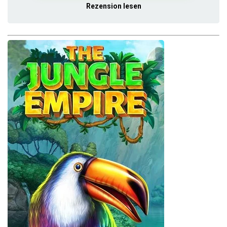
Rezension lesen