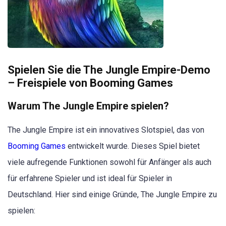
Spielen Sie die The Jungle Empire-Demo
– Freispiele von Booming Games
Warum The Jungle Empire spielen?
The Jungle Empire ist ein innovatives Slotspiel, das von
Booming Games
entwickelt wurde. Dieses Spiel bietet
viele aufregende Funktionen sowohl für Anfänger als auch
für erfahrene Spieler und ist ideal für Spieler in
Deutschland. Hier sind einige Gründe, The Jungle Empire zu
spielen: