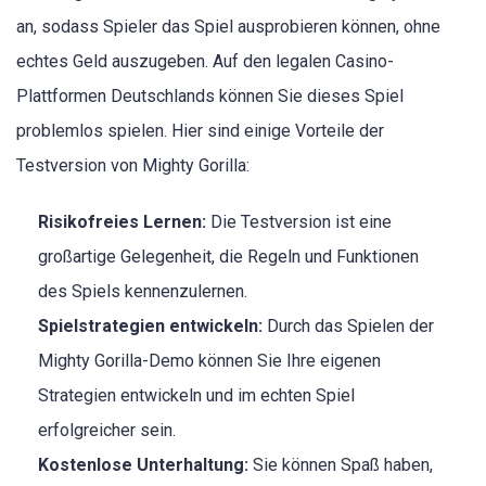
an, sodass Spieler das Spiel ausprobieren können, ohne
echtes Geld auszugeben. Auf den legalen Casino-
Plattformen Deutschlands können Sie dieses Spiel
problemlos spielen. Hier sind einige Vorteile der
Testversion von Mighty Gorilla:
Risikofreies Lernen:
Die Testversion ist eine
großartige Gelegenheit, die Regeln und Funktionen
des Spiels kennenzulernen.
Spielstrategien entwickeln:
Durch das Spielen der
Mighty Gorilla-Demo können Sie Ihre eigenen
Strategien entwickeln und im echten Spiel
erfolgreicher sein.
Kostenlose Unterhaltung:
Sie können Spaß haben,