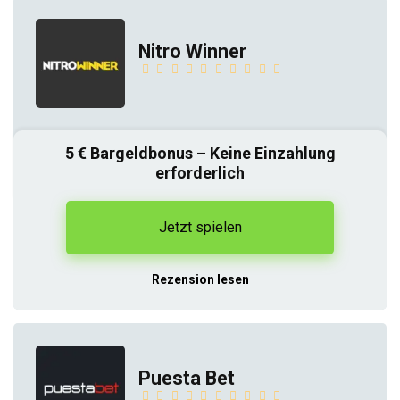
Nitro Winner
5 € Bargeldbonus – Keine Einzahlung
erforderlich
Jetzt spielen
Rezension lesen
Puesta Bet