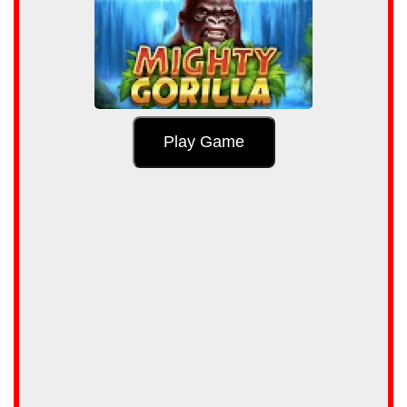
Play Game