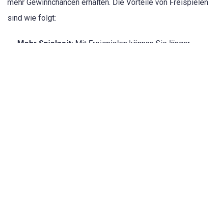
mehr Gewinnchancen erhalten. Die Vorteile von Freispielen
sind wie folgt:
Mehr Spielzeit:
Mit Freispielen können Sie länger
spielen und Ihre Gewinnchancen erhöhen.
Zusätzliche Gewinnchancen:
Mit Freispielen
können Sie zusätzliche Gewinne und große Preise
gewinnen.
Entdecken Sie Bonusspielfunktionen:
Mit
Freispielen können Sie verschiedene
Bonusfunktionen in Mighty Gorilla entdecken.
Erleben Sie Mighty Gorilla von Booming
Games – kostenlose Demo
Funktionen und Details von Mighty Gorilla