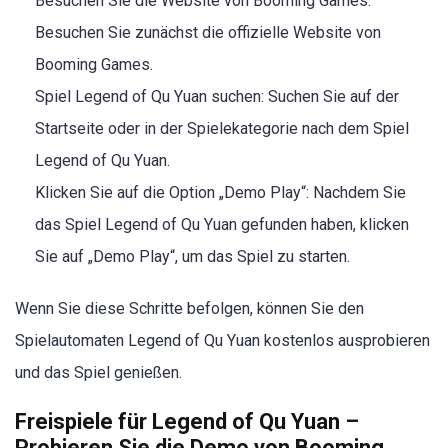
Besuchen Sie die Website von Booming Games:
Besuchen Sie zunächst die offizielle Website von
Booming Games.
Spiel Legend of Qu Yuan suchen: Suchen Sie auf der
Startseite oder in der Spielekategorie nach dem Spiel
Legend of Qu Yuan.
Klicken Sie auf die Option „Demo Play“: Nachdem Sie
das Spiel Legend of Qu Yuan gefunden haben, klicken
Sie auf „Demo Play“, um das Spiel zu starten.
Wenn Sie diese Schritte befolgen, können Sie den
Spielautomaten Legend of Qu Yuan kostenlos ausprobieren
und das Spiel genießen.
Freispiele für Legend of Qu Yuan –
Probieren Sie die Demo von Booming