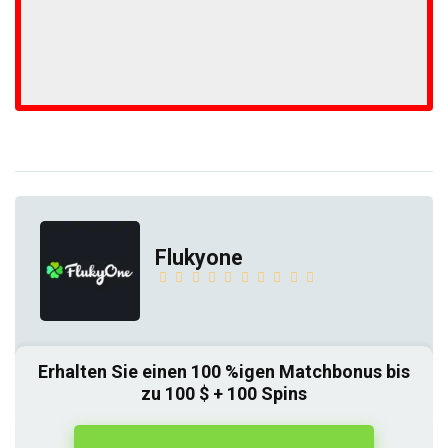
Flukyone
Erhalten Sie einen 100 %igen Matchbonus bis
zu 100 $ + 100 Spins