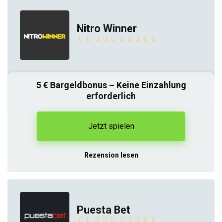
Nitro Winner
5 € Bargeldbonus – Keine Einzahlung
erforderlich
Jetzt spielen
Rezension lesen
Puesta Bet