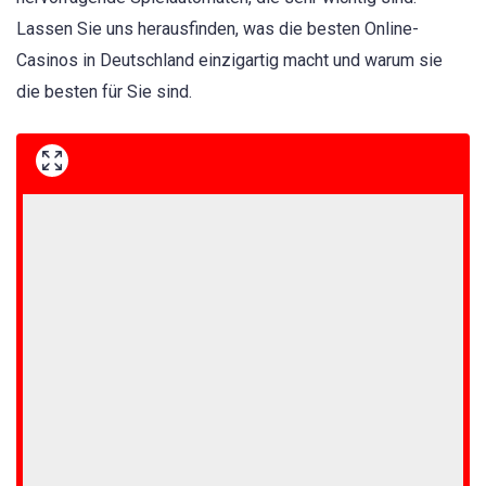
Lassen Sie uns herausfinden, was die besten Online-
Casinos in Deutschland einzigartig macht und warum sie
die besten für Sie sind.