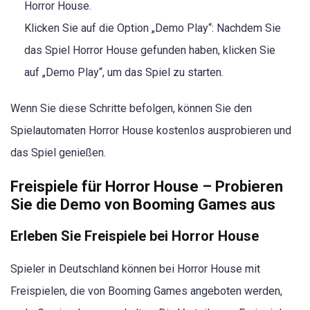
Horror House.
Klicken Sie auf die Option „Demo Play“: Nachdem Sie
das Spiel Horror House gefunden haben, klicken Sie
auf „Demo Play“, um das Spiel zu starten.
Wenn Sie diese Schritte befolgen, können Sie den
Spielautomaten Horror House kostenlos ausprobieren und
das Spiel genießen.
Freispiele für Horror House – Probieren
Sie die Demo von Booming Games aus
Erleben Sie Freispiele bei Horror House
Spieler in Deutschland können bei Horror House mit
Freispielen, die von Booming Games angeboten werden,