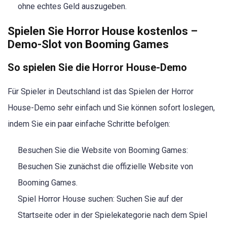
ohne echtes Geld auszugeben.
Spielen Sie Horror House kostenlos –
Demo-Slot von Booming Games
So spielen Sie die Horror House-Demo
Für Spieler in Deutschland ist das Spielen der Horror
House-Demo sehr einfach und Sie können sofort loslegen,
indem Sie ein paar einfache Schritte befolgen:
Besuchen Sie die Website von Booming Games:
Besuchen Sie zunächst die offizielle Website von
Booming Games.
Spiel Horror House suchen: Suchen Sie auf der
Startseite oder in der Spielekategorie nach dem Spiel