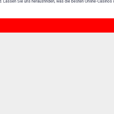
d. Lassen Sie uns herausfinden, was die besten Online-Casinos 