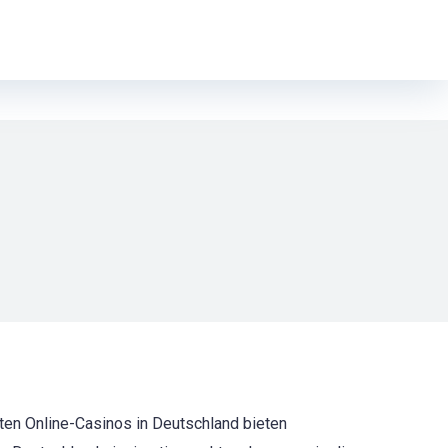
sten Online-Casinos in Deutschland bieten