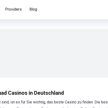
Providers
Blog
ad Casinos in Deutschland
sind, ist es für Sie wichtig, das beste Casino zu finden. Die be