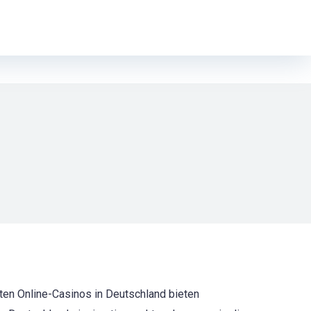
sten Online-Casinos in Deutschland bieten