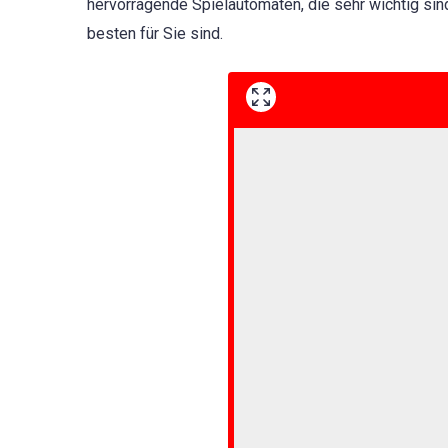
hervorragende Spielautomaten, die sehr wichtig sin
besten für Sie sind.