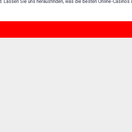
d. Lassen Sie uns herausfinden, was die besten Online-Casinos 