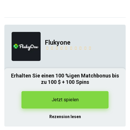
Flukyone
Erhalten Sie einen 100 %igen Matchbonus bis
zu 100 $ + 100 Spins
Jetzt spielen
Rezension lesen