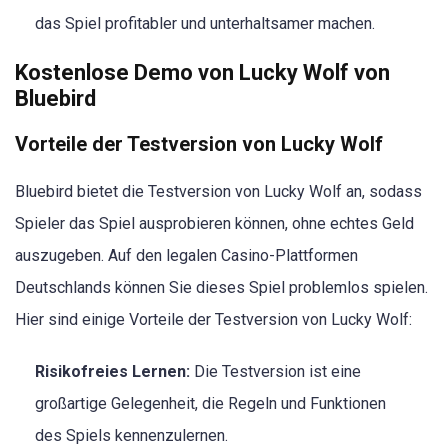
das Spiel profitabler und unterhaltsamer machen.
Kostenlose Demo von Lucky Wolf von
Bluebird
Vorteile der Testversion von Lucky Wolf
Bluebird bietet die Testversion von Lucky Wolf an, sodass
Spieler das Spiel ausprobieren können, ohne echtes Geld
auszugeben. Auf den legalen Casino-Plattformen
Deutschlands können Sie dieses Spiel problemlos spielen.
Hier sind einige Vorteile der Testversion von Lucky Wolf:
Risikofreies Lernen:
Die Testversion ist eine
großartige Gelegenheit, die Regeln und Funktionen
des Spiels kennenzulernen.