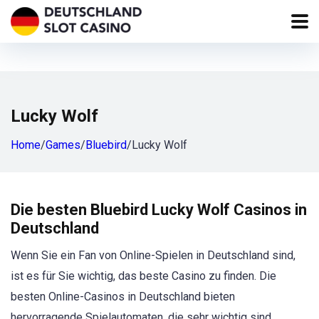
Lucky Wolf
Home
/
Games
/
Bluebird
/
Lucky Wolf
Die besten Bluebird Lucky Wolf Casinos in
Deutschland
Wenn Sie ein Fan von Online-Spielen in Deutschland sind,
ist es für Sie wichtig, das beste Casino zu finden. Die
besten Online-Casinos in Deutschland bieten
hervorragende Spielautomaten, die sehr wichtig sind.