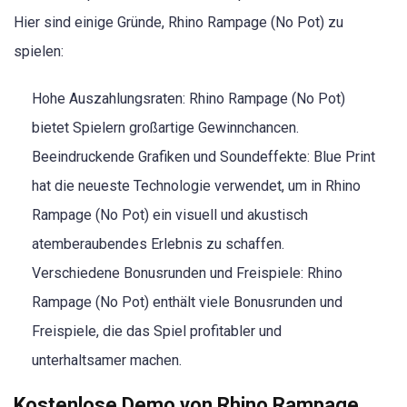
Hier sind einige Gründe, Rhino Rampage (No Pot) zu
spielen:
Hohe Auszahlungsraten: Rhino Rampage (No Pot)
bietet Spielern großartige Gewinnchancen.
Beeindruckende Grafiken und Soundeffekte: Blue Print
hat die neueste Technologie verwendet, um in Rhino
Rampage (No Pot) ein visuell und akustisch
atemberaubendes Erlebnis zu schaffen.
Verschiedene Bonusrunden und Freispiele: Rhino
Rampage (No Pot) enthält viele Bonusrunden und
Freispiele, die das Spiel profitabler und
unterhaltsamer machen.
Kostenlose Demo von Rhino Rampage