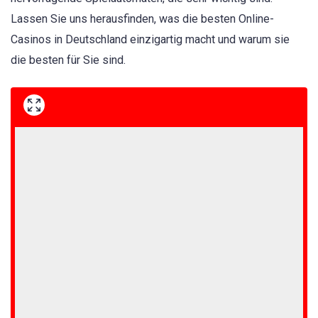
Lassen Sie uns herausfinden, was die besten Online-
Casinos in Deutschland einzigartig macht und warum sie
die besten für Sie sind.