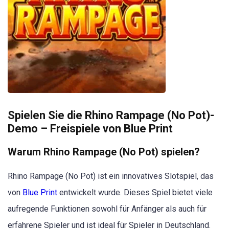
Spielen Sie die Rhino Rampage (No Pot)-
Demo – Freispiele von Blue Print
Warum Rhino Rampage (No Pot) spielen?
Rhino Rampage (No Pot) ist ein innovatives Slotspiel, das
von
Blue Print
entwickelt wurde. Dieses Spiel bietet viele
aufregende Funktionen sowohl für Anfänger als auch für
erfahrene Spieler und ist ideal für Spieler in Deutschland.