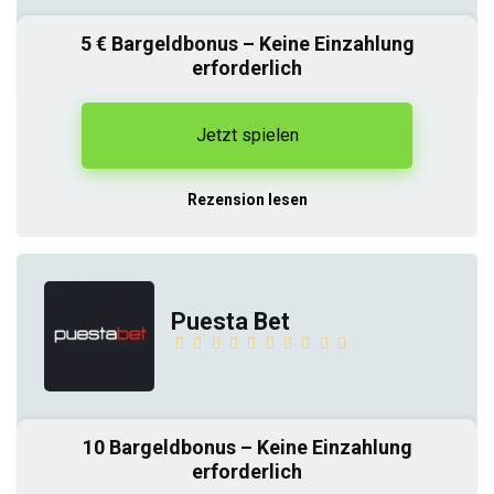
5 € Bargeldbonus – Keine Einzahlung
erforderlich
Jetzt spielen
Rezension lesen
Puesta Bet
10 Bargeldbonus – Keine Einzahlung
erforderlich