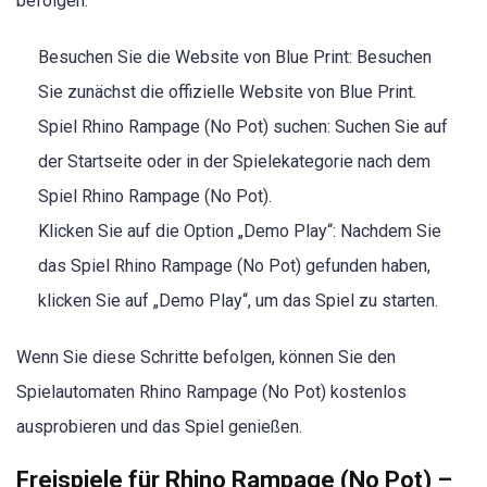
befolgen:
Besuchen Sie die Website von Blue Print: Besuchen
Sie zunächst die offizielle Website von Blue Print.
Spiel Rhino Rampage (No Pot) suchen: Suchen Sie auf
der Startseite oder in der Spielekategorie nach dem
Spiel Rhino Rampage (No Pot).
Klicken Sie auf die Option „Demo Play“: Nachdem Sie
das Spiel Rhino Rampage (No Pot) gefunden haben,
klicken Sie auf „Demo Play“, um das Spiel zu starten.
Wenn Sie diese Schritte befolgen, können Sie den
Spielautomaten Rhino Rampage (No Pot) kostenlos
ausprobieren und das Spiel genießen.
Freispiele für Rhino Rampage (No Pot) –