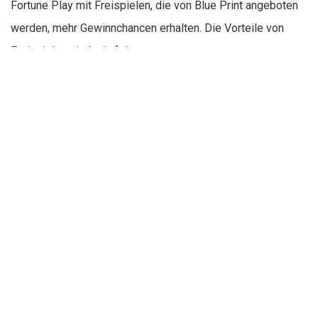
Fortune Play mit Freispielen, die von Blue Print angeboten
werden, mehr Gewinnchancen erhalten. Die Vorteile von
Freispielen sind wie folgt:
Mehr Spielzeit:
Mit Freispielen können Sie länger
spielen und Ihre Gewinnchancen erhöhen.
Zusätzliche Gewinnchancen:
Mit Freispielen
können Sie zusätzliche Gewinne und große Preise
gewinnen.
Entdecken Sie Bonusspielfunktionen:
Mit
Freispielen können Sie verschiedene
Bonusfunktionen in Gold Strike Bonanza Fortune Play
entdecken.
Erleben Sie Gold Strike Bonanza Fortune