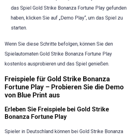
das Spiel Gold Strike Bonanza Fortune Play gefunden
haben, klicken Sie auf „Demo Play“, um das Spiel zu
starten.
Wenn Sie diese Schritte befolgen, können Sie den
Spielautomaten Gold Strike Bonanza Fortune Play
kostenlos ausprobieren und das Spiel genießen.
Freispiele für Gold Strike Bonanza
Fortune Play – Probieren Sie die Demo
von Blue Print aus
Erleben Sie Freispiele bei Gold Strike
Bonanza Fortune Play
Spieler in Deutschland können bei Gold Strike Bonanza