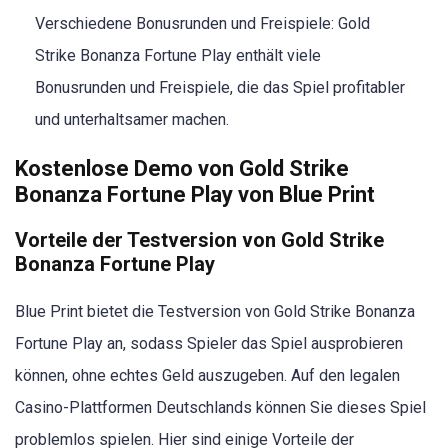
Verschiedene Bonusrunden und Freispiele: Gold
Strike Bonanza Fortune Play enthält viele
Bonusrunden und Freispiele, die das Spiel profitabler
und unterhaltsamer machen.
Kostenlose Demo von Gold Strike
Bonanza Fortune Play von Blue Print
Vorteile der Testversion von Gold Strike
Bonanza Fortune Play
Blue Print bietet die Testversion von Gold Strike Bonanza
Fortune Play an, sodass Spieler das Spiel ausprobieren
können, ohne echtes Geld auszugeben. Auf den legalen
Casino-Plattformen Deutschlands können Sie dieses Spiel
problemlos spielen. Hier sind einige Vorteile der