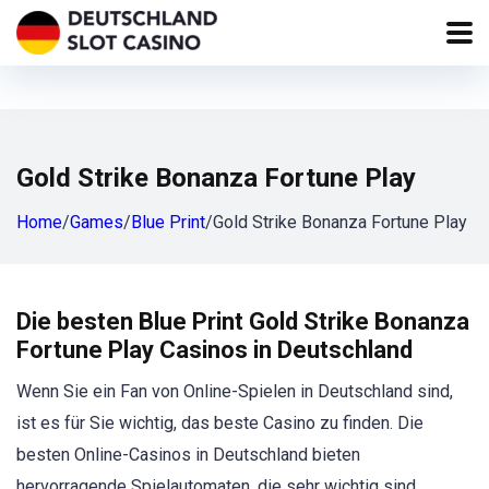
Gold Strike Bonanza Fortune Play
Home
/
Games
/
Blue Print
/
Gold Strike Bonanza Fortune Play
Die besten Blue Print Gold Strike Bonanza
Fortune Play Casinos in Deutschland
Wenn Sie ein Fan von Online-Spielen in Deutschland sind,
ist es für Sie wichtig, das beste Casino zu finden. Die
besten Online-Casinos in Deutschland bieten
hervorragende Spielautomaten, die sehr wichtig sind.