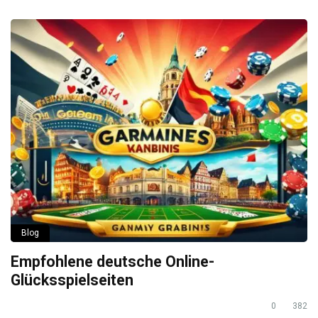
Blog
Empfohlene deutsche Online-
Glücksspielseiten
0
382