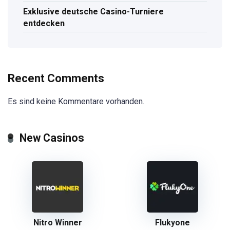
Exklusive deutsche Casino-Turniere
entdecken
Recent Comments
Es sind keine Kommentare vorhanden.
New Casinos
Nitro Winner
Flukyone