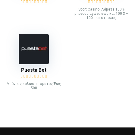
Sport Casino: Λάβετε 100%
μπόνους αγώνα έως και 100 $ +
100 περιστροφές
Puesta Bet
Μπόνους καλωσορίσματος Έως
500