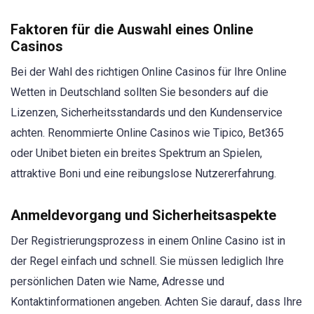
Faktoren für die Auswahl eines Online
Casinos
Bei der Wahl des richtigen Online Casinos für Ihre Online
Wetten in Deutschland sollten Sie besonders auf die
Lizenzen, Sicherheitsstandards und den Kundenservice
achten. Renommierte Online Casinos wie Tipico, Bet365
oder Unibet bieten ein breites Spektrum an Spielen,
attraktive Boni und eine reibungslose Nutzererfahrung.
Anmeldevorgang und Sicherheitsaspekte
Der Registrierungsprozess in einem Online Casino ist in
der Regel einfach und schnell. Sie müssen lediglich Ihre
persönlichen Daten wie Name, Adresse und
Kontaktinformationen angeben. Achten Sie darauf, dass Ihre