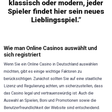
klassisch oder modern, jeder
Spieler findet hier sein neues
Lieblingsspiel.“
Wie man Online Casinos auswählt und
sich registriert
Wenn Sie ein Online Casino in Deutschland auswählen
möchten, gibt es einige wichtige Faktoren zu
berücksichtigen. Zunächst sollten Sie auf eine staatliche
Lizenz und Regulierung achten, um sicherzustellen, dass
das Casino legal und vertrauenswürdig ist. Auch die
Auswahl an Spielen, Boni und Promotionen sowie die
Benutzerfreundlichkeit der Website sind entscheidend.