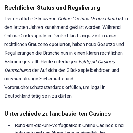
Rechtlicher Status und Regulierung
Der rechtliche Status von
Online Casinos Deutschland
ist in
den letzten Jahren zunehmend geklärt worden. Während
Online-Glücksspiele in Deutschland lange Zeit in einer
rechtlichen Grauzone operierten, haben neue Gesetze und
Regulierungen die Branche nun in einen klaren rechtlichen
Rahmen gestellt. Heute unterliegen
Echtgeld Casinos
Deutschland
der Aufsicht der Glücksspielbehörden und
müssen strenge Sicherheits- und
Verbraucherschutzstandards erfüllen, um legal in
Deutschland tätig sein zu dürfen.
Unterschiede zu landbasierten Casinos
Rund-um-die-Uhr-Verfügbarkeit: Online Casinos sind