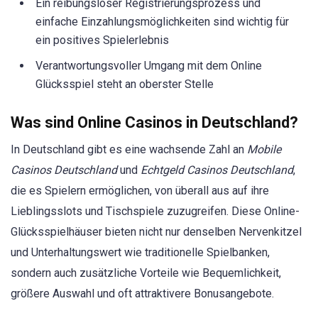
Ein reibungsloser Registrierungsprozess und
einfache Einzahlungsmöglichkeiten sind wichtig für
ein positives Spielerlebnis
Verantwortungsvoller Umgang mit dem Online
Glücksspiel steht an oberster Stelle
Was sind Online Casinos in Deutschland?
In Deutschland gibt es eine wachsende Zahl an
Mobile
Casinos Deutschland
und
Echtgeld Casinos Deutschland
,
die es Spielern ermöglichen, von überall aus auf ihre
Lieblingsslots und Tischspiele zuzugreifen. Diese Online-
Glücksspielhäuser bieten nicht nur denselben Nervenkitzel
und Unterhaltungswert wie traditionelle Spielbanken,
sondern auch zusätzliche Vorteile wie Bequemlichkeit,
größere Auswahl und oft attraktivere Bonusangebote.