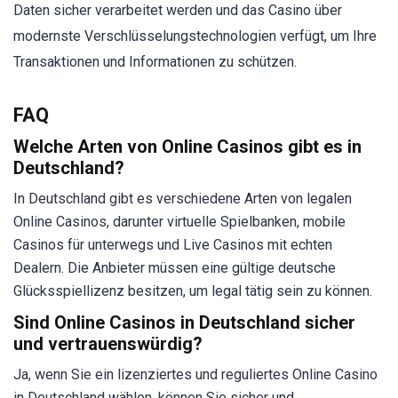
Daten sicher verarbeitet werden und das Casino über
modernste Verschlüsselungstechnologien verfügt, um Ihre
Transaktionen und Informationen zu schützen.
FAQ
Welche Arten von Online Casinos gibt es in
Deutschland?
In Deutschland gibt es verschiedene Arten von legalen
Online Casinos, darunter virtuelle Spielbanken, mobile
Casinos für unterwegs und Live Casinos mit echten
Dealern. Die Anbieter müssen eine gültige deutsche
Glücksspiellizenz besitzen, um legal tätig sein zu können.
Sind Online Casinos in Deutschland sicher
und vertrauenswürdig?
Ja, wenn Sie ein lizenziertes und reguliertes Online Casino
in Deutschland wählen, können Sie sicher und