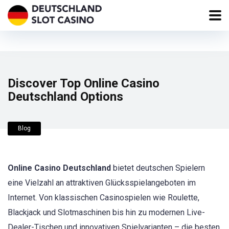
Discover Top Online Casino
Deutschland Options
Blog
Online Casino Deutschland
bietet deutschen Spielern
eine Vielzahl an attraktiven Glücksspielangeboten im
Internet. Von klassischen Casinospielen wie Roulette,
Blackjack und Slotmaschinen bis hin zu modernen Live-
Dealer-Tischen und innovativen Spielvarianten – die besten