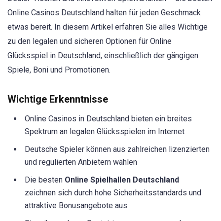
Online Casinos Deutschland halten für jeden Geschmack
etwas bereit. In diesem Artikel erfahren Sie alles Wichtige
zu den legalen und sicheren Optionen für Online
Glücksspiel in Deutschland, einschließlich der gängigen
Spiele, Boni und Promotionen.
Wichtige Erkenntnisse
Online Casinos in Deutschland bieten ein breites
Spektrum an legalen Glücksspielen im Internet
Deutsche Spieler können aus zahlreichen lizenzierten
und regulierten Anbietern wählen
Die besten
Online Spielhallen Deutschland
zeichnen sich durch hohe Sicherheitsstandards und
attraktive Bonusangebote aus