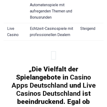
Automatenspiele mit
aufregenden Themen und
Bonusrunden
Live
Echtzeit-Casinospiele mit
Steigend
Casino
professionellen Dealern
„Die Vielfalt der
Spielangebote in
Casino
Apps Deutschland
und
Live
Casinos Deutschland
ist
beeindruckend. Egal ob