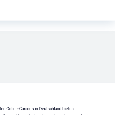
sten Online-Casinos in Deutschland bieten