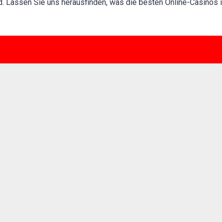
d. Lassen Sie uns herausfinden, was die besten Online-Casinos 