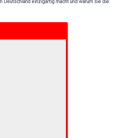
in Deutschland einzigartig macht und warum sie die