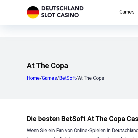
Games
At The Copa
Home
/
Games
/
BetSoft
/
At The Copa
Die besten BetSoft At The Copa Cas
Wenn Sie ein Fan von Online-Spielen in Deutschland 