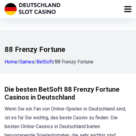
88 Frenzy Fortune
Home
/
Games
/
BetSoft
/
88 Frenzy Fortune
Die besten BetSoft 88 Frenzy Fortune
Casinos in Deutschland
Wenn Sie ein Fan von Online-Spielen in Deutschland sind,
ist es für Sie wichtig, das beste Casino zu finden. Die
besten Online-Casinos in Deutschland bieten
hervorragende Spielautomaten, die sehr wichtig sind.