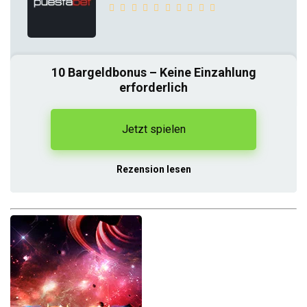
10 Bargeldbonus – Keine Einzahlung
erforderlich
Jetzt spielen
Rezension lesen