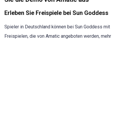
Erleben Sie Freispiele bei Sun Goddess
Spieler in Deutschland können bei Sun Goddess mit
Freispielen, die von Amatic angeboten werden, mehr
Gewinnchancen erhalten. Die Vorteile von Freispielen sind
wie folgt:
Mehr Spielzeit:
Mit Freispielen können Sie länger
spielen und Ihre Gewinnchancen erhöhen.
Zusätzliche Gewinnchancen:
Mit Freispielen
können Sie zusätzliche Gewinne und große Preise
gewinnen.
Entdecken Sie Bonusspielfunktionen:
Mit
Freispielen können Sie verschiedene