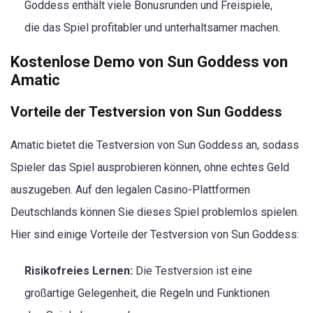
Goddess enthält viele Bonusrunden und Freispiele,
die das Spiel profitabler und unterhaltsamer machen.
Kostenlose Demo von Sun Goddess von
Amatic
Vorteile der Testversion von Sun Goddess
Amatic bietet die Testversion von Sun Goddess an, sodass
Spieler das Spiel ausprobieren können, ohne echtes Geld
auszugeben. Auf den legalen Casino-Plattformen
Deutschlands können Sie dieses Spiel problemlos spielen.
Hier sind einige Vorteile der Testversion von Sun Goddess:
Risikofreies Lernen:
Die Testversion ist eine
großartige Gelegenheit, die Regeln und Funktionen