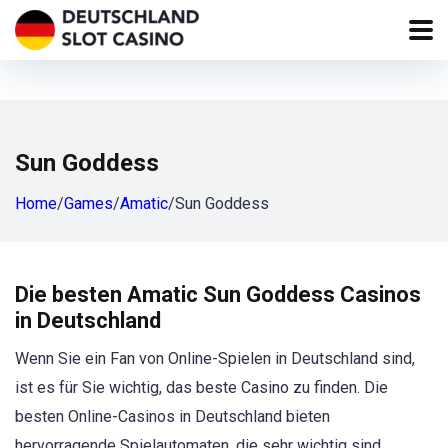
Sun Goddess
Home
/
Games
/
Amatic
/
Sun Goddess
Die besten Amatic Sun Goddess Casinos
in Deutschland
Wenn Sie ein Fan von Online-Spielen in Deutschland sind,
ist es für Sie wichtig, das beste Casino zu finden. Die
besten Online-Casinos in Deutschland bieten
hervorragende Spielautomaten, die sehr wichtig sind.