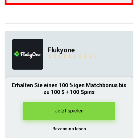
Flukyone
Erhalten Sie einen 100 %igen Matchbonus bis
zu 100 $ + 100 Spins
Jetzt spielen
Rezension lesen