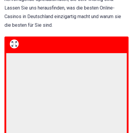
Lassen Sie uns herausfinden, was die besten Online-
Casinos in Deutschland einzigartig macht und warum sie
die besten für Sie sind.