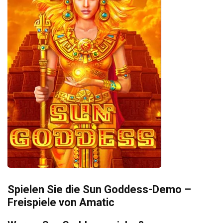
Spielen Sie die Sun Goddess-Demo –
Freispiele von Amatic