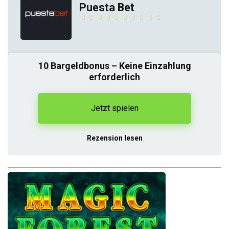
Puesta Bet
10 Bargeldbonus – Keine Einzahlung
erforderlich
Jetzt spielen
Rezension lesen