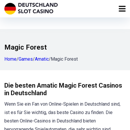
Magic Forest
Home
/
Games
/
Amatic
/
Magic Forest
Die besten Amatic Magic Forest Casinos
in Deutschland
Wenn Sie ein Fan von Online-Spielen in Deutschland sind,
ist es für Sie wichtig, das beste Casino zu finden. Die
besten Online-Casinos in Deutschland bieten
hervorragende Spielautomaten, die sehr wichtig sind.