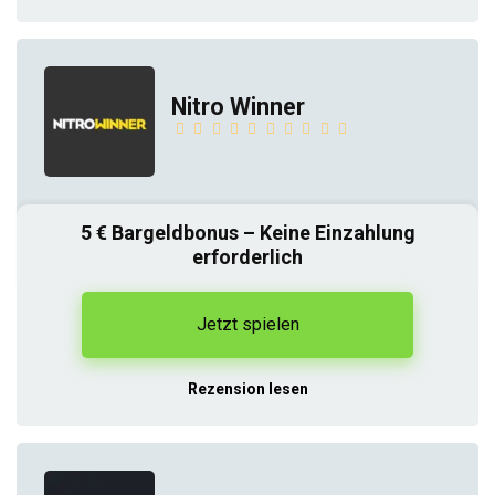
Nitro Winner
5 € Bargeldbonus – Keine Einzahlung
erforderlich
Jetzt spielen
Rezension lesen