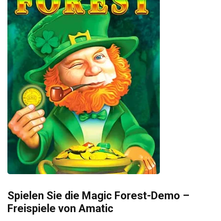
Spielen Sie die Magic Forest-Demo –
Freispiele von Amatic