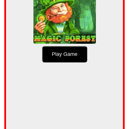
Play Game