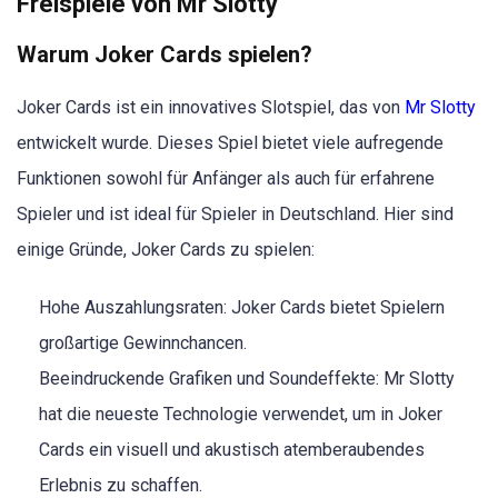
Freispiele von Mr Slotty
Warum Joker Cards spielen?
Joker Cards ist ein innovatives Slotspiel, das von
Mr Slotty
entwickelt wurde. Dieses Spiel bietet viele aufregende
Funktionen sowohl für Anfänger als auch für erfahrene
Spieler und ist ideal für Spieler in Deutschland. Hier sind
einige Gründe, Joker Cards zu spielen:
Hohe Auszahlungsraten: Joker Cards bietet Spielern
großartige Gewinnchancen.
Beeindruckende Grafiken und Soundeffekte: Mr Slotty
hat die neueste Technologie verwendet, um in Joker
Cards ein visuell und akustisch atemberaubendes
Erlebnis zu schaffen.