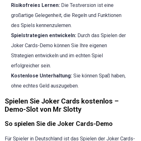
Risikofreies Lernen:
Die Testversion ist eine
großartige Gelegenheit, die Regeln und Funktionen
des Spiels kennenzulernen.
Spielstrategien entwickeln:
Durch das Spielen der
Joker Cards-Demo können Sie Ihre eigenen
Strategien entwickeln und im echten Spiel
erfolgreicher sein.
Kostenlose Unterhaltung:
Sie können Spaß haben,
ohne echtes Geld auszugeben.
Spielen Sie Joker Cards kostenlos –
Demo-Slot von Mr Slotty
So spielen Sie die Joker Cards-Demo
Für Spieler in Deutschland ist das Spielen der Joker Cards-