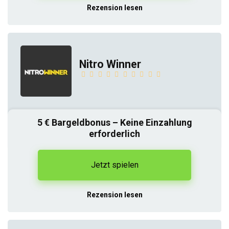
Rezension lesen
Nitro Winner
5 € Bargeldbonus – Keine Einzahlung
erforderlich
Jetzt spielen
Rezension lesen