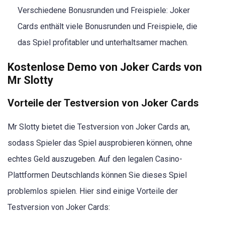
Verschiedene Bonusrunden und Freispiele: Joker
Cards enthält viele Bonusrunden und Freispiele, die
das Spiel profitabler und unterhaltsamer machen.
Kostenlose Demo von Joker Cards von
Mr Slotty
Vorteile der Testversion von Joker Cards
Mr Slotty bietet die Testversion von Joker Cards an,
sodass Spieler das Spiel ausprobieren können, ohne
echtes Geld auszugeben. Auf den legalen Casino-
Plattformen Deutschlands können Sie dieses Spiel
problemlos spielen. Hier sind einige Vorteile der
Testversion von Joker Cards: