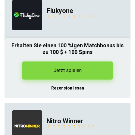
Flukyone
Erhalten Sie einen 100 %igen Matchbonus bis
zu 100 $ + 100 Spins
Jetzt spielen
Rezension lesen
Nitro Winner