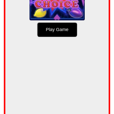
Play Game