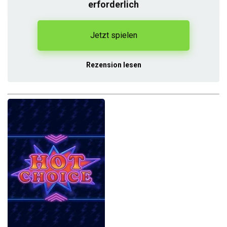
erforderlich
Jetzt spielen
Rezension lesen