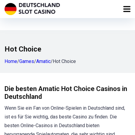
Hot Choice
Home
/
Games
/
Amatic
/
Hot Choice
Die besten Amatic Hot Choice Casinos in
Deutschland
Wenn Sie ein Fan von Online-Spielen in Deutschland sind,
ist es für Sie wichtig, das beste Casino zu finden. Die
besten Online-Casinos in Deutschland bieten
hervorragende Spielautomaten, die sehr wichtig sind.