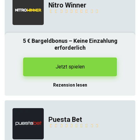
Nitro Winner
5 € Bargeldbonus – Keine Einzahlung
erforderlich
Jetzt spielen
Rezension lesen
Puesta Bet