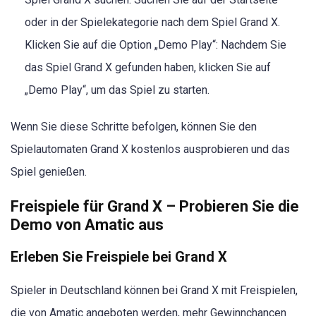
oder in der Spielekategorie nach dem Spiel Grand X.
Klicken Sie auf die Option „Demo Play“: Nachdem Sie
das Spiel Grand X gefunden haben, klicken Sie auf
„Demo Play“, um das Spiel zu starten.
Wenn Sie diese Schritte befolgen, können Sie den
Spielautomaten Grand X kostenlos ausprobieren und das
Spiel genießen.
Freispiele für Grand X – Probieren Sie die
Demo von Amatic aus
Erleben Sie Freispiele bei Grand X
Spieler in Deutschland können bei Grand X mit Freispielen,
die von Amatic angeboten werden, mehr Gewinnchancen