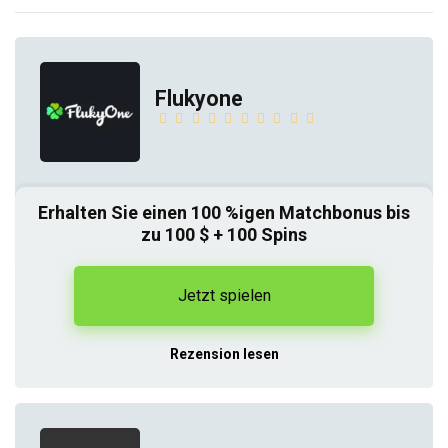
Flukyone
Erhalten Sie einen 100 %igen Matchbonus bis
zu 100 $ + 100 Spins
Jetzt spielen
Rezension lesen