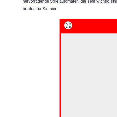
hervorragende Spielautomaten, die sehr wichtig sin
besten für Sie sind.