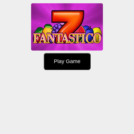
Play Game