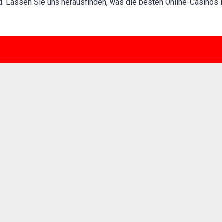
d. Lassen Sie uns herausfinden, was die besten Online-Casinos 