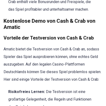
Crab enthält viele Bonusrunden und Freispiele, die
das Spiel profitabler und unterhaltsamer machen.
Kostenlose Demo von Cash & Crab von
Amatic
Vorteile der Testversion von Cash & Crab
Amatic bietet die Testversion von Cash & Crab an, sodass
Spieler das Spiel ausprobieren können, ohne echtes Geld
auszugeben. Auf den legalen Casino-Plattformen
Deutschlands können Sie dieses Spiel problemlos spielen.
Hier sind einige Vorteile der Testversion von Cash & Crab:
Risikofreies Lernen:
Die Testversion ist eine
großartige Gelegenheit, die Regeln und Funktionen