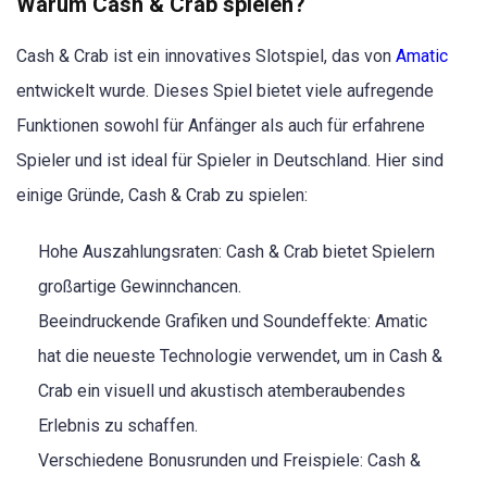
Warum Cash & Crab spielen?
Cash & Crab ist ein innovatives Slotspiel, das von
Amatic
entwickelt wurde. Dieses Spiel bietet viele aufregende
Funktionen sowohl für Anfänger als auch für erfahrene
Spieler und ist ideal für Spieler in Deutschland. Hier sind
einige Gründe, Cash & Crab zu spielen:
Hohe Auszahlungsraten: Cash & Crab bietet Spielern
großartige Gewinnchancen.
Beeindruckende Grafiken und Soundeffekte: Amatic
hat die neueste Technologie verwendet, um in Cash &
Crab ein visuell und akustisch atemberaubendes
Erlebnis zu schaffen.
Verschiedene Bonusrunden und Freispiele: Cash &