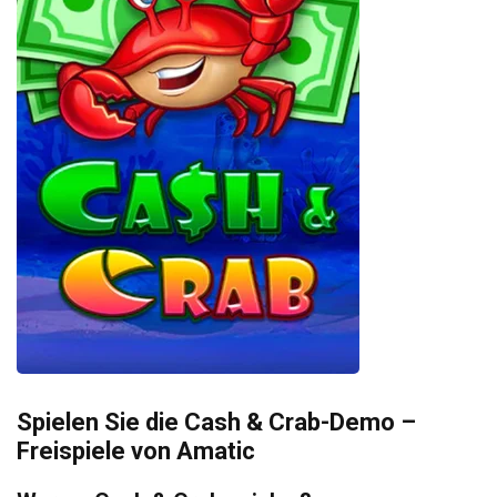
Spielen Sie die Cash & Crab-Demo –
Freispiele von Amatic