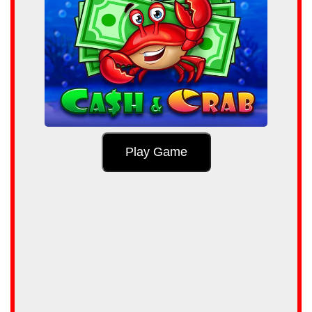
Play Game