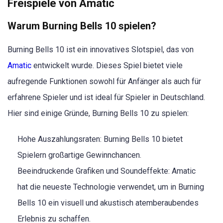
Freispiele von Amatic
Warum Burning Bells 10 spielen?
Burning Bells 10 ist ein innovatives Slotspiel, das von
Amatic
entwickelt wurde. Dieses Spiel bietet viele
aufregende Funktionen sowohl für Anfänger als auch für
erfahrene Spieler und ist ideal für Spieler in Deutschland.
Hier sind einige Gründe, Burning Bells 10 zu spielen:
Hohe Auszahlungsraten: Burning Bells 10 bietet
Spielern großartige Gewinnchancen.
Beeindruckende Grafiken und Soundeffekte: Amatic
hat die neueste Technologie verwendet, um in Burning
Bells 10 ein visuell und akustisch atemberaubendes
Erlebnis zu schaffen.