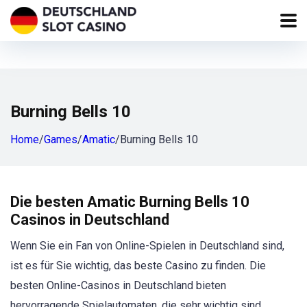
Burning Bells 10
Home
/
Games
/
Amatic
/
Burning Bells 10
Die besten Amatic Burning Bells 10
Casinos in Deutschland
Wenn Sie ein Fan von Online-Spielen in Deutschland sind,
ist es für Sie wichtig, das beste Casino zu finden. Die
besten Online-Casinos in Deutschland bieten
hervorragende Spielautomaten, die sehr wichtig sind.