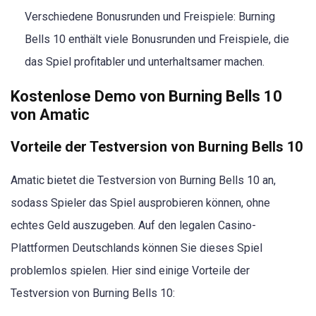
Verschiedene Bonusrunden und Freispiele: Burning
Bells 10 enthält viele Bonusrunden und Freispiele, die
das Spiel profitabler und unterhaltsamer machen.
Kostenlose Demo von Burning Bells 10
von Amatic
Vorteile der Testversion von Burning Bells 10
Amatic bietet die Testversion von Burning Bells 10 an,
sodass Spieler das Spiel ausprobieren können, ohne
echtes Geld auszugeben. Auf den legalen Casino-
Plattformen Deutschlands können Sie dieses Spiel
problemlos spielen. Hier sind einige Vorteile der
Testversion von Burning Bells 10: