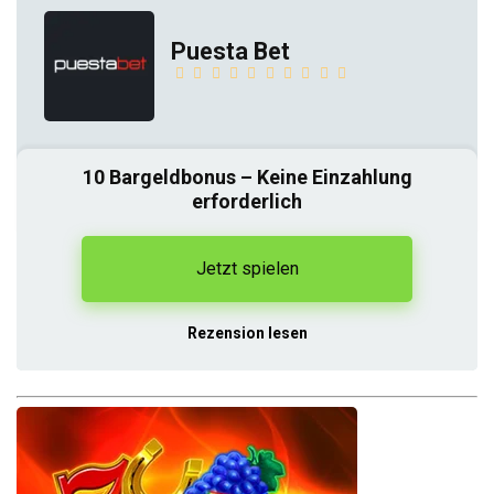
Puesta Bet
10 Bargeldbonus – Keine Einzahlung
erforderlich
Jetzt spielen
Rezension lesen