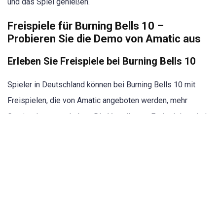
und das Spiel genießen.
Freispiele für Burning Bells 10 –
Probieren Sie die Demo von Amatic aus
Erleben Sie Freispiele bei Burning Bells 10
Spieler in Deutschland können bei Burning Bells 10 mit
Freispielen, die von Amatic angeboten werden, mehr
Gewinnchancen erhalten. Die Vorteile von Freispielen sind
wie folgt:
Mehr Spielzeit:
Mit Freispielen können Sie länger
spielen und Ihre Gewinnchancen erhöhen.
Zusätzliche Gewinnchancen:
Mit Freispielen
können Sie zusätzliche Gewinne und große Preise
gewinnen.