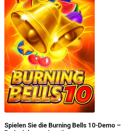
Spielen Sie die Burning Bells 10-Demo –