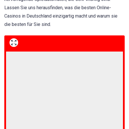
Lassen Sie uns herausfinden, was die besten Online-
Casinos in Deutschland einzigartig macht und warum sie
die besten für Sie sind.