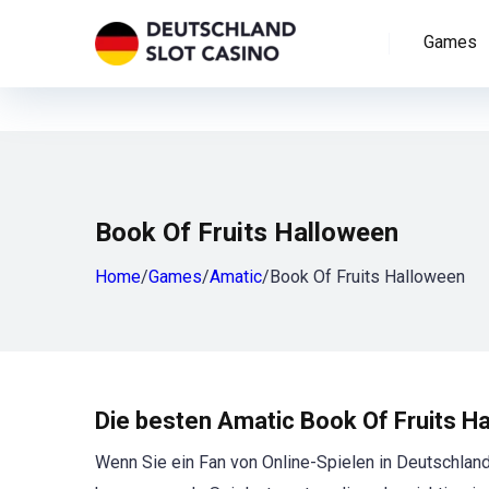
Games
Book Of Fruits Halloween
Home
/
Games
/
Amatic
/
Book Of Fruits Halloween
Die besten Amatic Book Of Fruits H
Wenn Sie ein Fan von Online-Spielen in Deutschland 