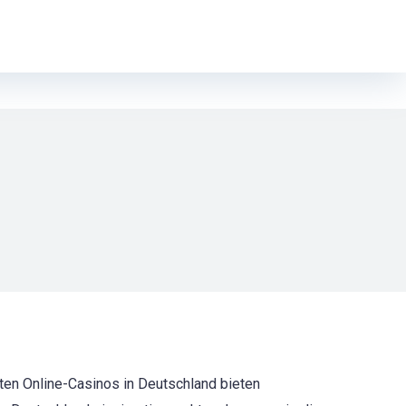
sten Online-Casinos in Deutschland bieten