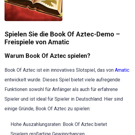
Spielen Sie die Book Of Aztec-Demo –
Freispiele von Amatic
Warum Book Of Aztec spielen?
Book Of Aztec ist ein innovatives Slotspiel, das von
Amatic
entwickelt wurde. Dieses Spiel bietet viele aufregende
Funktionen sowohl für Anfänger als auch für erfahrene
Spieler und ist ideal für Spieler in Deutschland. Hier sind
einige Gründe, Book Of Aztec zu spielen:
Hohe Auszahlungsraten: Book Of Aztec bietet
Spielern großartige Gewinnchancen.