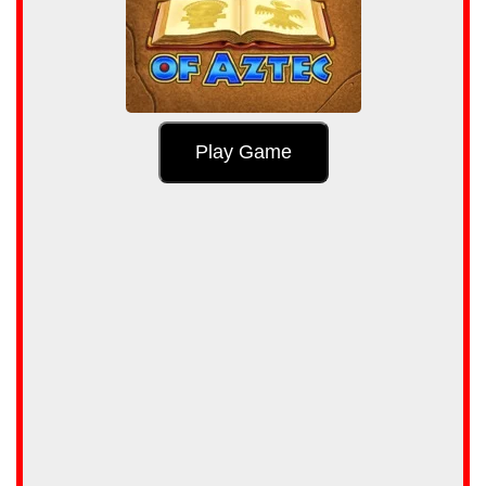
Play Game