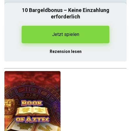
10 Bargeldbonus – Keine Einzahlung
erforderlich
Jetzt spielen
Rezension lesen