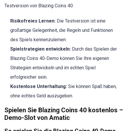
Testversion von Blazing Coins 40:
Risikofreies Lernen:
Die Testversion ist eine
großartige Gelegenheit, die Regeln und Funktionen
des Spiels kennenzulernen.
Spielstrategien entwickeln:
Durch das Spielen der
Blazing Coins 40-Demo können Sie Ihre eigenen
Strategien entwickeln und im echten Spiel
erfolgreicher sein.
Kostenlose Unterhaltung:
Sie können Spaß haben,
ohne echtes Geld auszugeben.
Spielen Sie Blazing Coins 40 kostenlos –
Demo-Slot von Amatic