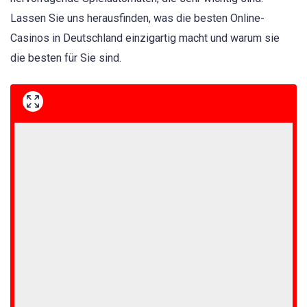
Lassen Sie uns herausfinden, was die besten Online-
Casinos in Deutschland einzigartig macht und warum sie
die besten für Sie sind.