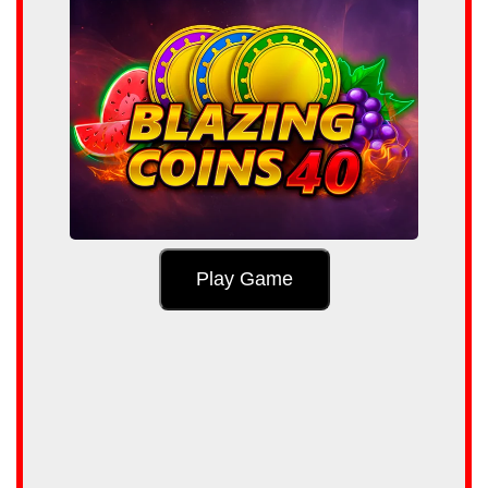
Play Game