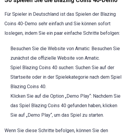
So spielen Sie die Blazing Coins 40-Demo
Für Spieler in Deutschland ist das Spielen der Blazing
Coins 40-Demo sehr einfach und Sie können sofort
loslegen, indem Sie ein paar einfache Schritte befolgen:
Besuchen Sie die Website von Amatic: Besuchen Sie
zunächst die offizielle Website von Amatic.
Spiel Blazing Coins 40 suchen: Suchen Sie auf der
Startseite oder in der Spielekategorie nach dem Spiel
Blazing Coins 40.
Klicken Sie auf die Option „Demo Play“: Nachdem Sie
das Spiel Blazing Coins 40 gefunden haben, klicken
Sie auf „Demo Play“, um das Spiel zu starten.
Wenn Sie diese Schritte befolgen, können Sie den