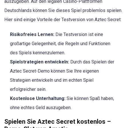
auszugeben. Auf den legalen Casino-Plattformen
Deutschlands können Sie dieses Spiel problemlos spielen.
Hier sind einige Vorteile der Testversion von Aztec Secret:
Risikofreies Lernen:
Die Testversion ist eine
großartige Gelegenheit, die Regeln und Funktionen
des Spiels kennenzulernen.
Spielstrategien entwickeln:
Durch das Spielen der
Aztec Secret-Demo können Sie Ihre eigenen
Strategien entwickeln und im echten Spiel
erfolgreicher sein.
Kostenlose Unterhaltung:
Sie können Spaß haben,
ohne echtes Geld auszugeben.
Spielen Sie Aztec Secret kostenlos –