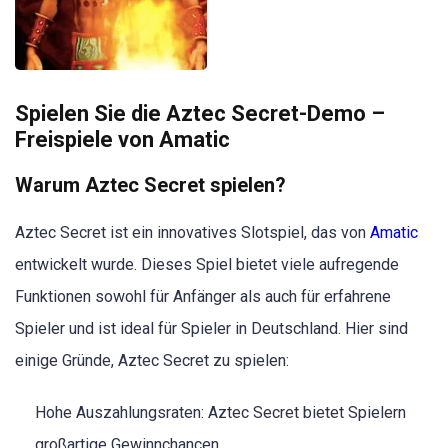
Spielen Sie die Aztec Secret-Demo –
Freispiele von Amatic
Warum Aztec Secret spielen?
Aztec Secret ist ein innovatives Slotspiel, das von
Amatic
entwickelt wurde. Dieses Spiel bietet viele aufregende
Funktionen sowohl für Anfänger als auch für erfahrene
Spieler und ist ideal für Spieler in Deutschland. Hier sind
einige Gründe, Aztec Secret zu spielen:
Hohe Auszahlungsraten: Aztec Secret bietet Spielern
großartige Gewinnchancen.