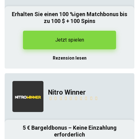
Erhalten Sie einen 100 %igen Matchbonus bis
zu 100 $ + 100 Spins
Jetzt spielen
Rezension lesen
Nitro Winner
5 € Bargeldbonus – Keine Einzahlung
erforderlich