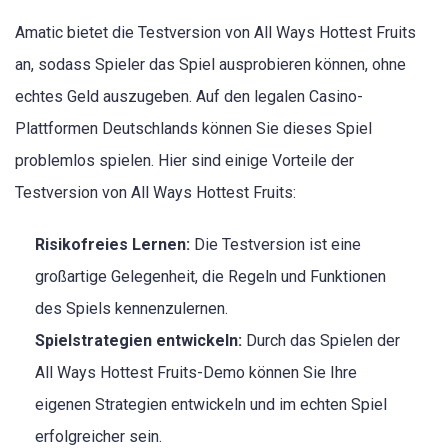
Amatic bietet die Testversion von All Ways Hottest Fruits
an, sodass Spieler das Spiel ausprobieren können, ohne
echtes Geld auszugeben. Auf den legalen Casino-
Plattformen Deutschlands können Sie dieses Spiel
problemlos spielen. Hier sind einige Vorteile der
Testversion von All Ways Hottest Fruits:
Risikofreies Lernen:
Die Testversion ist eine
großartige Gelegenheit, die Regeln und Funktionen
des Spiels kennenzulernen.
Spielstrategien entwickeln:
Durch das Spielen der
All Ways Hottest Fruits-Demo können Sie Ihre
eigenen Strategien entwickeln und im echten Spiel
erfolgreicher sein.