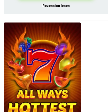
Rezension lesen