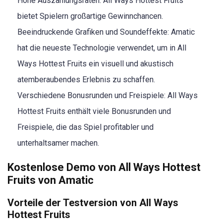
Hohe Auszahlungsraten: All Ways Hottest Fruits
bietet Spielern großartige Gewinnchancen.
Beeindruckende Grafiken und Soundeffekte: Amatic
hat die neueste Technologie verwendet, um in All
Ways Hottest Fruits ein visuell und akustisch
atemberaubendes Erlebnis zu schaffen.
Verschiedene Bonusrunden und Freispiele: All Ways
Hottest Fruits enthält viele Bonusrunden und
Freispiele, die das Spiel profitabler und
unterhaltsamer machen.
Kostenlose Demo von All Ways Hottest
Fruits von Amatic
Vorteile der Testversion von All Ways
Hottest Fruits