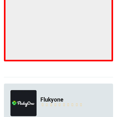
Flukyone