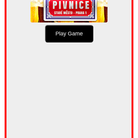
Play Game