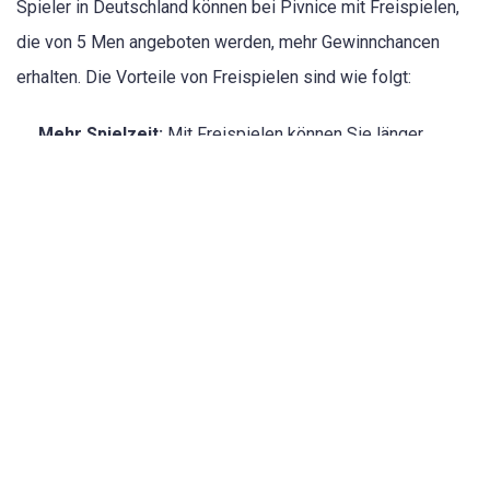
Spieler in Deutschland können bei Pivnice mit Freispielen,
die von 5 Men angeboten werden, mehr Gewinnchancen
erhalten. Die Vorteile von Freispielen sind wie folgt:
Mehr Spielzeit:
Mit Freispielen können Sie länger
spielen und Ihre Gewinnchancen erhöhen.
Zusätzliche Gewinnchancen:
Mit Freispielen
können Sie zusätzliche Gewinne und große Preise
gewinnen.
Entdecken Sie Bonusspielfunktionen:
Mit
Freispielen können Sie verschiedene
Bonusfunktionen in Pivnice entdecken.
Erleben Sie Pivnice von 5 Men –
kostenlose Demo