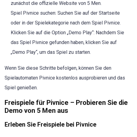
zunächst die offizielle Website von 5 Men.
Spiel Pivnice suchen: Suchen Sie auf der Startseite
oder in der Spielekategorie nach dem Spiel Pivnice.
Klicken Sie auf die Option „Demo Play“: Nachdem Sie
das Spiel Pivnice gefunden haben, klicken Sie auf
„Demo Play“, um das Spiel zu starten.
Wenn Sie diese Schritte befolgen, können Sie den
Spielautomaten Pivnice kostenlos ausprobieren und das
Spiel genießen.
Freispiele für Pivnice – Probieren Sie die
Demo von 5 Men aus
Erleben Sie Freispiele bei Pivnice